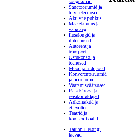
söögikohad
Sanatooriumid ja
terviseteenused
Aktiivne puhkus
Meelelahutus ja
vaba aeg
Ilusalongid ja
iluteenused
Autorent ja
transport
Ostukohad ja
teenused
Mood ja riidepoed
Konverentsiruumid
ja peoruumid
Vaatamisväärsused
Reisibürood ja
reisikorraldajad
Ärikontaktid ja
ettevõtted
Teatrid ja
kontserdisaalid
Tallinn-Helsingi
laevad