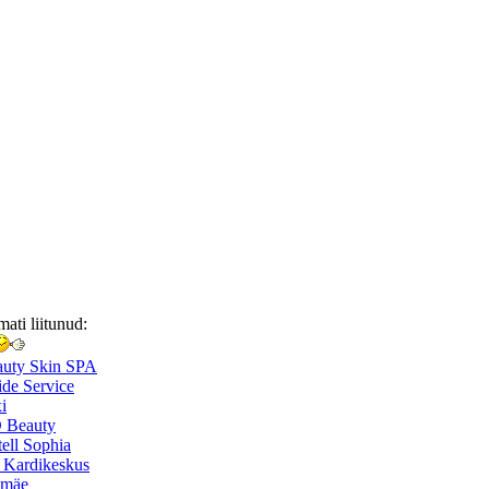
mati liitunud:
auty Skin SPA
de Service
i
 Beauty
ell Sophia
 Kardikeskus
smäe