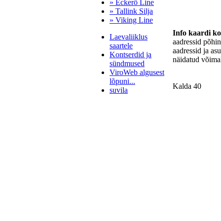
» Eckerö Line
» Tallink Silja
» Viking Line
Info kaardi k
Laevaliiklus
aadressid põhi
saartele
aadressid ja as
Kontserdid ja
näidatud võimal
sündmused
ViroWeb algusest
lõpuni...
Kalda 40
suvila
Pärnu majoitus
huoneisto.eu