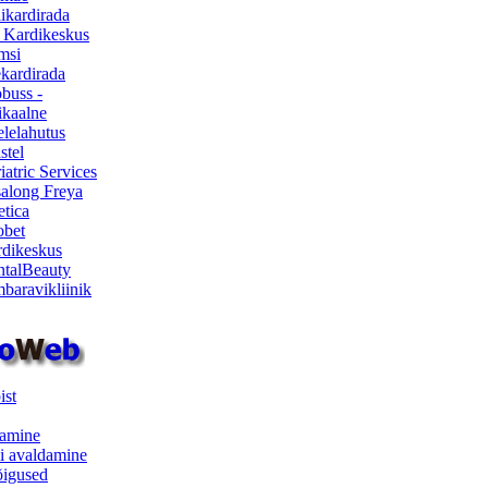
ikardirada
 Kardikeskus
msi
ekardirada
buss -
kaalne
lelahutus
stel
iatric Services
salong Freya
etica
obet
dikeskus
talBeauty
baravikliinik
ist
samine
i avaldamine
iõigused