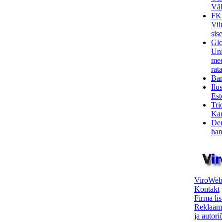
Väl
FK
Vii
sis
Glo
Uni
mee
rata
Bar
Ilu
Est
Tri
Kar
Den
ham
ViroWeb
Kontakt
Firma li
Reklaam
ja autor