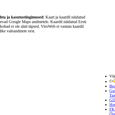
ohta ja kasutustingimused
: Kaart ja kaardil näidatud
nevad Google Maps andmetele. Kaardil näidatud Eesti
ukohad ei ole alati täpsed. ViroWeb ei vastuta kaardil
ike valeandmete eest.
Vii
Be
Gui
Tax
GD
Hot
FK
Õi