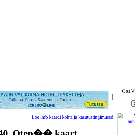
Otsi V
Loe info kaardi kohta ja kasutustingimused
.
40, Otep�� kaart