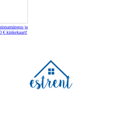
hinnamängus ja
0 € kinkekaart!