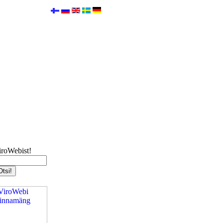
iroWebist!