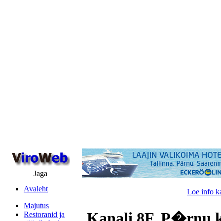
Jaga
Avaleht
Loe info k
Majutus
Kanali 8F, P�rnu 
Restoranid ja