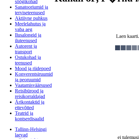
söögikohad
Sanatooriumid ja
terviseteenused
Aktiivne puhkus
Meelelahutus ja
vaba aeg
Ilusalongid ja
Laen kaarti.
iluteenused
Autorent ja
transport
Ostukohad ja
teenused
Mood ja riidepoed
Konverentsiruumid
ja peoruumid
Vaatamisväärsused
Reisibürood ja
reisikorraldajad
Ärikontaktid ja
ettevõtted
Teatrid ja
kontserdisaalid
Tallinn-Helsingi
laevad
ei tulemusi