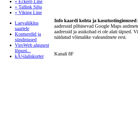
» Eckerö Line
» Tallink Silja
» Viking Line
Info kaardi kohta ja kasutustingimused
Laevaliiklus
aadressid põhinevad Google Maps andmetel
saartele
aadressid ja asukohad ei ole alati täpsed. V
Kontserdid ja
näidatud võimalike valeandmete eest.
sündmused
ViroWeb algusest
lõpuni...
Kanali 8F
kÃ¼laliskorter
Pärnu majoitus
huoneisto.eu