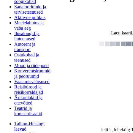
söögikohad
Sanatooriumid ja
terviseteenused
Aktiivne puhkus
Meelelahutus ja
vaba aeg
Laen kaarti.
Ilusalongid ja
iluteenused
Autorent ja
transport
Ostukohad ja
teenused
Mood ja riidepoed
Konverentsiruumid
ja peoruumid
Vaatamisväärsused
Reisibürood ja
reisikorraldajad
Ärikontaktid ja
ettevõtted
Teatrid ja
kontserdisaalid
Tallinn-Helsingi
laevad
leiti 2, lehekülg