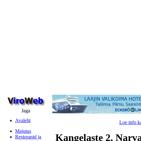
Jaga
Avaleht
Loe info k
Majutus
Kangelaste 2, Narv
Restoranid ja