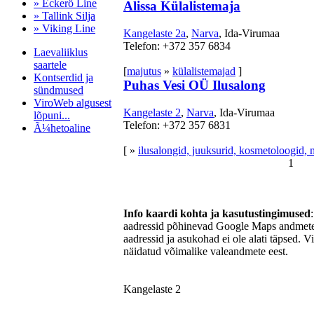
» Eckerö Line
Alissa Külalistemaja
» Tallink Silja
» Viking Line
Kangelaste 2a
,
Narva
, Ida-Virumaa
Telefon: +372 357 6834
Laevaliiklus
saartele
[
majutus
»
külalistemajad
]
Kontserdid ja
Puhas Vesi OÜ Ilusalong
sündmused
ViroWeb algusest
Kangelaste 2
,
Narva
, Ida-Virumaa
lõpuni...
Telefon: +372 357 6831
Ã¼hetoaline
[ »
ilusalongid, juuksurid, kosmetoloogid, 
1
Pärnu majoitus
huoneisto.eu
Info kaardi kohta ja kasutustingimused
aadressid põhinevad Google Maps andmetel
aadressid ja asukohad ei ole alati täpsed. V
näidatud võimalike valeandmete eest.
Kangelaste 2