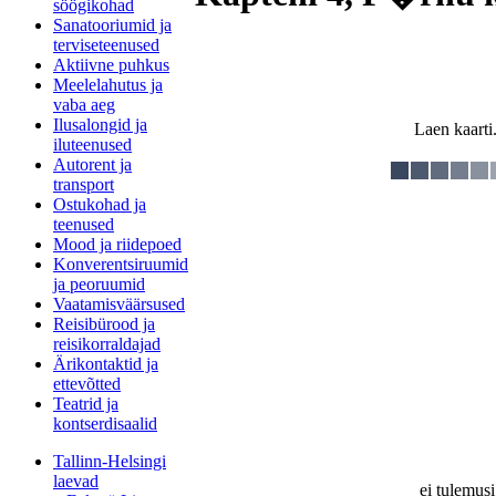
söögikohad
Sanatooriumid ja
terviseteenused
Aktiivne puhkus
Meelelahutus ja
vaba aeg
Ilusalongid ja
Laen kaarti.
iluteenused
Autorent ja
transport
Ostukohad ja
teenused
Mood ja riidepoed
Konverentsiruumid
ja peoruumid
Vaatamisväärsused
Reisibürood ja
reisikorraldajad
Ärikontaktid ja
ettevõtted
Teatrid ja
kontserdisaalid
Tallinn-Helsingi
laevad
ei tulemusi