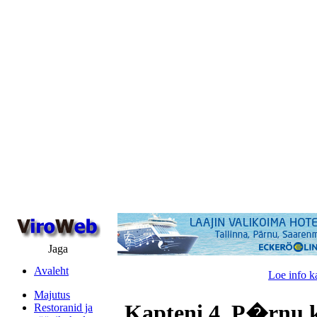
Jaga
Avaleht
Loe info k
Majutus
Kapteni 4, P�rnu 
Restoranid ja