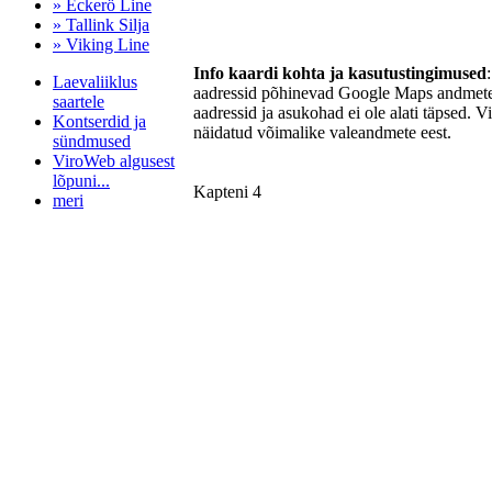
» Eckerö Line
» Tallink Silja
» Viking Line
Info kaardi kohta ja kasutustingimused
Laevaliiklus
aadressid põhinevad Google Maps andmetel
saartele
aadressid ja asukohad ei ole alati täpsed. V
Kontserdid ja
näidatud võimalike valeandmete eest.
sündmused
ViroWeb algusest
lõpuni...
Kapteni 4
meri
Pärnu majoitus
huoneisto.eu