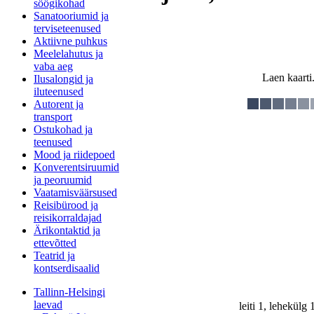
söögikohad
Sanatooriumid ja
terviseteenused
Aktiivne puhkus
Meelelahutus ja
vaba aeg
Laen kaarti.
Ilusalongid ja
iluteenused
Autorent ja
transport
Ostukohad ja
teenused
Mood ja riidepoed
Konverentsiruumid
ja peoruumid
Vaatamisväärsused
Reisibürood ja
reisikorraldajad
Ärikontaktid ja
ettevõtted
Teatrid ja
kontserdisaalid
Tallinn-Helsingi
laevad
leiti 1, lehekülg