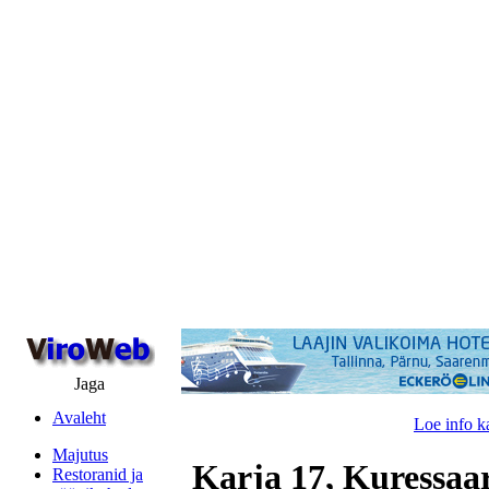
Jaga
Avaleht
Loe info k
Majutus
Karja 17, Kuressaa
Restoranid ja