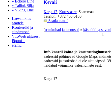
» Eckerö Line
Kevali
» Tallink Silja
» Viking Line
Karja 17
,
Kuressaare
, Saaremaa
Telefon: +372 453 6180
Laevaliiklus
Saada e-mail
saartele
Kontserdid ja
[
ostukohad ja teenused
»
käsitööd ja suveni
sündmused
1
ViroWeb algusest
lõpuni...
eramu
Info kaardi kohta ja kasutustingimused
aadressid põhinevad Google Maps andmetel
aadressid ja asukohad ei ole alati täpsed. V
Pärnu majoitus
näidatud võimalike valeandmete eest.
huoneisto.eu
Karja 17