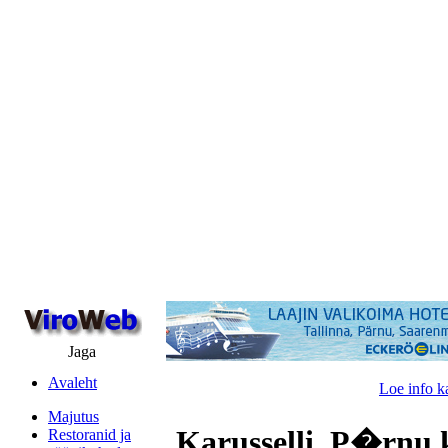
Jaga
Avaleht
Loe info k
Majutus
Karusselli, P�rnu 
Restoranid ja