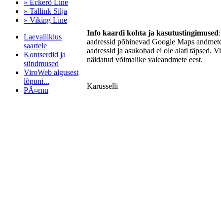
» Eckerö Line
» Tallink Silja
» Viking Line
Info kaardi kohta ja kasutustingimused
Laevaliiklus
aadressid põhinevad Google Maps andmetel
saartele
aadressid ja asukohad ei ole alati täpsed. V
Kontserdid ja
näidatud võimalike valeandmete eest.
sündmused
ViroWeb algusest
lõpuni...
Karusselli
PÃ¤rnu
Pärnu majoitus
huoneisto.eu