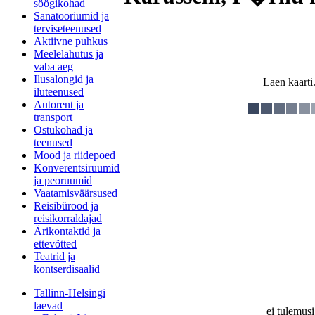
söögikohad
Sanatooriumid ja
terviseteenused
Aktiivne puhkus
Meelelahutus ja
vaba aeg
Ilusalongid ja
Laen kaarti.
iluteenused
Autorent ja
transport
Ostukohad ja
teenused
Mood ja riidepoed
Konverentsiruumid
ja peoruumid
Vaatamisväärsused
Reisibürood ja
reisikorraldajad
Ärikontaktid ja
ettevõtted
Teatrid ja
kontserdisaalid
Tallinn-Helsingi
laevad
ei tulemusi