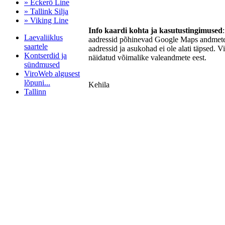
» Eckerö Line
» Tallink Silja
» Viking Line
Info kaardi kohta ja kasutustingimused
Laevaliiklus
aadressid põhinevad Google Maps andmetel
saartele
aadressid ja asukohad ei ole alati täpsed. V
Kontserdid ja
näidatud võimalike valeandmete eest.
sündmused
ViroWeb algusest
lõpuni...
Kehila
Tallinn
Pärnu majoitus
huoneisto.eu