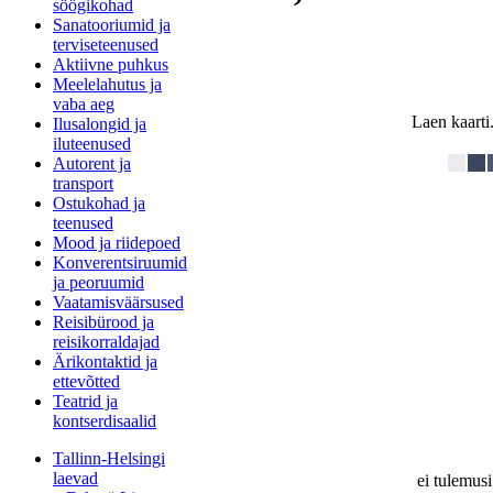
söögikohad
Sanatooriumid ja
terviseteenused
Aktiivne puhkus
Meelelahutus ja
vaba aeg
Laen kaarti.
Ilusalongid ja
iluteenused
Autorent ja
transport
Ostukohad ja
teenused
Mood ja riidepoed
Konverentsiruumid
ja peoruumid
Vaatamisväärsused
Reisibürood ja
reisikorraldajad
Ärikontaktid ja
ettevõtted
Teatrid ja
kontserdisaalid
Tallinn-Helsingi
laevad
ei tulemusi