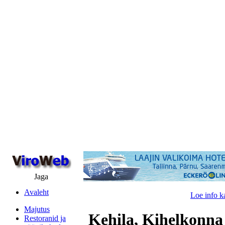
Jaga
Avaleht
Loe info k
Majutus
Kehila, Kihelkonna
Restoranid ja