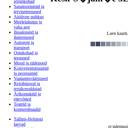
söögikohad
Sanatooriumid ja
terviseteenused
Aktiivne puhkus
Meelelahutus ja
vaba aeg
Ilusalongid ja
Laen kaarti.
iluteenused
Autorent ja
transport
Ostukohad ja
teenused
Mood ja riidepoed
Konverentsiruumid
ja peoruumid
Vaatamisväärsused
Reisibürood ja
reisikorraldajad
Ärikontaktid ja
ettevõtted
Teatrid ja
kontserdisaalid
Tallinn-Helsingi
laevad
ei tulemusi