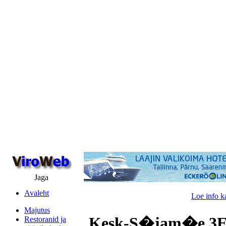
Jaga
Avaleht
Loe info k
Majutus
Kesk-S�jam�e 3E, 
Restoranid ja