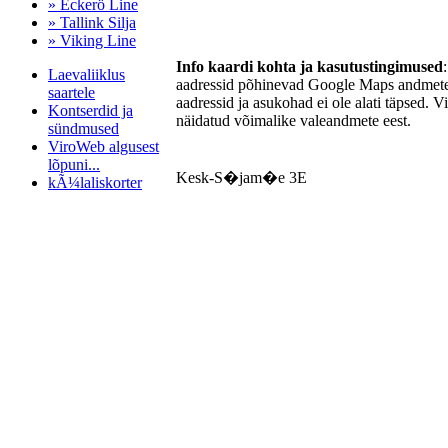
» Eckerö Line
» Tallink Silja
» Viking Line
Info kaardi kohta ja kasutustingimused
Laevaliiklus
aadressid põhinevad Google Maps andmetel
saartele
aadressid ja asukohad ei ole alati täpsed. V
Kontserdid ja
näidatud võimalike valeandmete eest.
sündmused
ViroWeb algusest
lõpuni...
Kesk-S�jam�e 3E
kÃ¼laliskorter
Pärnu majoitus
huoneisto.eu