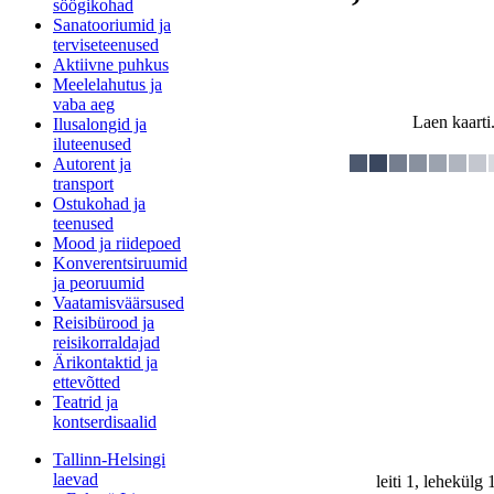
söögikohad
Sanatooriumid ja
terviseteenused
Aktiivne puhkus
Meelelahutus ja
vaba aeg
Laen kaarti.
Ilusalongid ja
iluteenused
Autorent ja
transport
Ostukohad ja
teenused
Mood ja riidepoed
Konverentsiruumid
ja peoruumid
Vaatamisväärsused
Reisibürood ja
reisikorraldajad
Ärikontaktid ja
ettevõtted
Teatrid ja
kontserdisaalid
Tallinn-Helsingi
laevad
leiti 1, lehekülg