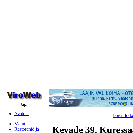
Jaga
Avaleht
Loe info k
Majutus
Kevade 39, Kuressa
Restoranid ja