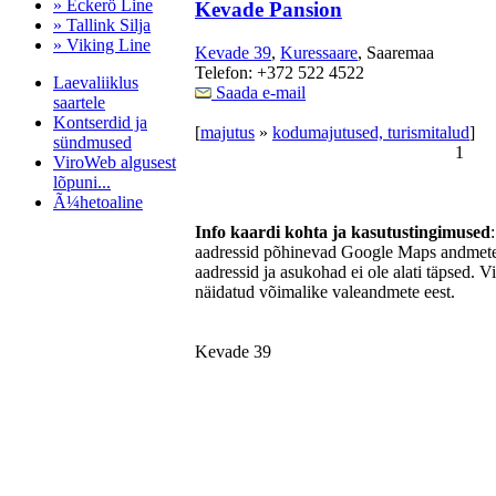
» Eckerö Line
Kevade Pansion
» Tallink Silja
» Viking Line
Kevade 39
,
Kuressaare
, Saaremaa
Telefon: +372 522 4522
Laevaliiklus
Saada e-mail
saartele
Kontserdid ja
[
majutus
»
kodumajutused, turismitalud
]
sündmused
1
ViroWeb algusest
lõpuni...
Ã¼hetoaline
Info kaardi kohta ja kasutustingimused
aadressid põhinevad Google Maps andmetel
aadressid ja asukohad ei ole alati täpsed. V
Pärnu majoitus
näidatud võimalike valeandmete eest.
huoneisto.eu
Kevade 39