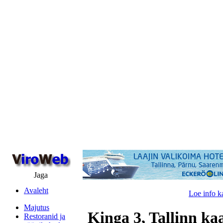
Jaga
Avaleht
Loe info k
Majutus
Kinga 3, Tallinn ka
Restoranid ja