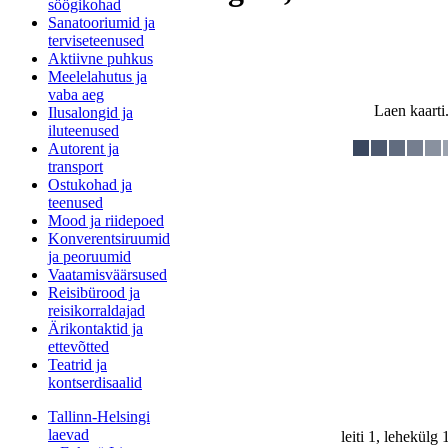
söögikohad
Sanatooriumid ja
terviseteenused
Aktiivne puhkus
Meelelahutus ja
vaba aeg
Laen kaarti.
Ilusalongid ja
iluteenused
Autorent ja
transport
Ostukohad ja
teenused
Mood ja riidepoed
Konverentsiruumid
ja peoruumid
Vaatamisväärsused
Reisibürood ja
reisikorraldajad
Ärikontaktid ja
ettevõtted
Teatrid ja
kontserdisaalid
Tallinn-Helsingi
laevad
leiti 1, lehekülg