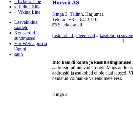
» Eckerö Line
Horveit AS
» Tallink Silja
» Viking Line
Kinga 3
,
Tallinn
, Harjumaa
Telefon: +372 641 9110
Laevaliiklus
Saada e-mail
saartele
Kontserdid ja
[
ostukohad ja teenused
»
käsitööd ja suveni
sündmused
1
ViroWeb algusest
lõpuni...
saun
Info kaardi kohta ja kasutustingimused
aadressid põhinevad Google Maps andmetel
aadressid ja asukohad ei ole alati täpsed. V
Pärnu majoitus
näidatud võimalike valeandmete eest.
huoneisto.eu
Kinga 3