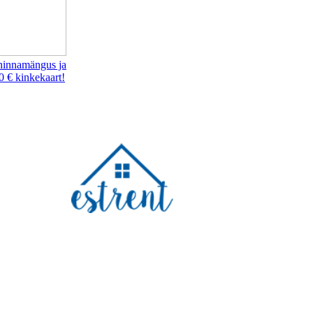
hinnamängus ja
0 € kinkekaart!