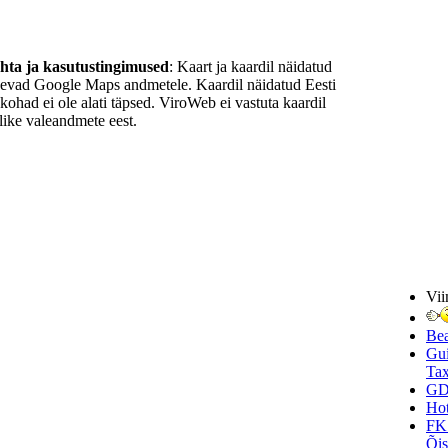
ohta ja kasutustingimused
: Kaart ja kaardil näidatud
nevad Google Maps andmetele. Kaardil näidatud Eesti
ukohad ei ole alati täpsed. ViroWeb ei vastuta kaardil
ike valeandmete eest.
Vii
Be
Gui
Tax
GD
Hot
FK
Õi