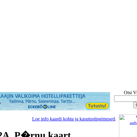
Otsi V
Loe info kaardi kohta ja kasutustingimused
.
2A, P�rnu kaart