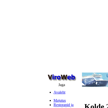
Jaga
Avaleht
Majutus
Kolde 
Restoranid ja