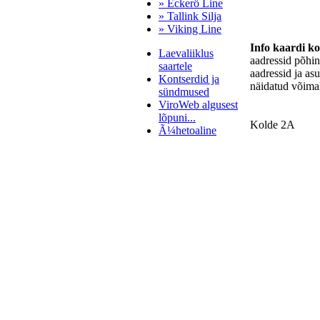
» Eckerö Line
» Tallink Silja
» Viking Line
Info kaardi k
Laevaliiklus
aadressid põhi
saartele
aadressid ja as
Kontserdid ja
näidatud võimal
sündmused
ViroWeb algusest
lõpuni...
Kolde 2A
Ã¼hetoaline
Pärnu majoitus
huoneisto.eu