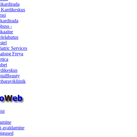
ikardirada
 Kardikeskus
msi
ekardirada
buss -
kaalne
lelahutus
stel
iatric Services
salong Freya
etica
obet
dikeskus
talBeauty
baravikliinik
ist
samine
i avaldamine
iõigused