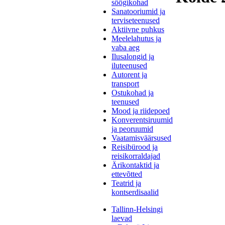
söögikohad
Sanatooriumid ja
terviseteenused
Aktiivne puhkus
Meelelahutus ja
vaba aeg
Ilusalongid ja
iluteenused
Autorent ja
transport
Ostukohad ja
teenused
Mood ja riidepoed
Konverentsiruumid
ja peoruumid
Vaatamisväärsused
Reisibürood ja
reisikorraldajad
Ärikontaktid ja
ettevõtted
Teatrid ja
kontserdisaalid
Tallinn-Helsingi
laevad