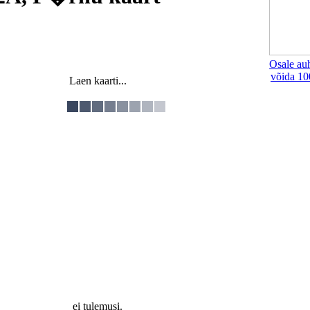
Osale au
võida 10
Laen kaarti...
ei tulemusi.