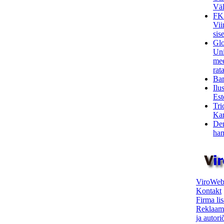
Väl
FK
Vii
sis
Glo
Uni
mee
rata
Bar
Ilu
Est
Tri
Kar
Den
ham
ViroWeb
Kontakt
Firma li
Reklaam
ja autor