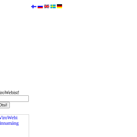
iroWebist!