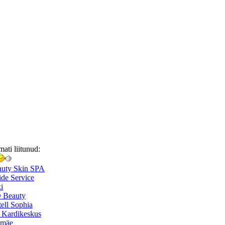
mati liitunud:
auty Skin SPA
de Service
i
 Beauty
ell Sophia
 Kardikeskus
smäe