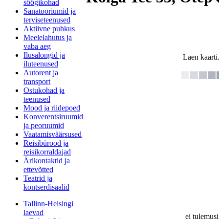
söögikohad
Sanatooriumid ja
terviseteenused
Aktiivne puhkus
Meelelahutus ja
vaba aeg
Ilusalongid ja
Laen kaarti.
iluteenused
Autorent ja
transport
Ostukohad ja
teenused
Mood ja riidepoed
Konverentsiruumid
ja peoruumid
Vaatamisväärsused
Reisibürood ja
reisikorraldajad
Ärikontaktid ja
ettevõtted
Teatrid ja
kontserdisaalid
Tallinn-Helsingi
laevad
ei tulemusi