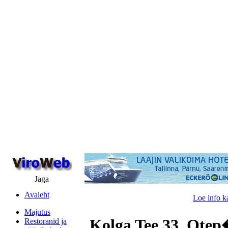
Jaga
Avaleht
Loe info k
Majutus
Kolga Tee 33, Ote
Restoranid ja