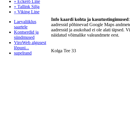
» Eckerö Line
» Tallink Silja
» Viking Line
Info kaardi kohta ja kasutustingimused
Laevaliiklus
aadressid põhinevad Google Maps andmetel
saartele
aadressid ja asukohad ei ole alati täpsed. V
Kontserdid ja
näidatud võimalike valeandmete eest.
sündmused
ViroWeb algusest
lõpuni...
Kolga Tee 33
supelrand
Pärnu majoitus
huoneisto.eu