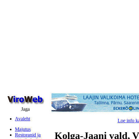
Jaga
Avaleht
Loe info k
Majutus
Kolga-Jaani vald, V
Restoranid ja