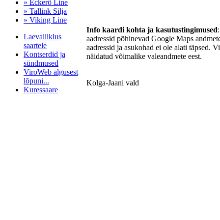
» Eckerö Line
» Tallink Silja
» Viking Line
Info kaardi kohta ja kasutustingimused
Laevaliiklus
aadressid põhinevad Google Maps andmetel
saartele
aadressid ja asukohad ei ole alati täpsed. V
Kontserdid ja
näidatud võimalike valeandmete eest.
sündmused
ViroWeb algusest
lõpuni...
Kolga-Jaani vald
Kuressaare
Pärnu majoitus
huoneisto.eu