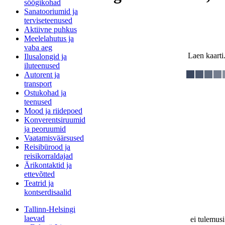
söögikohad
Sanatooriumid ja
terviseteenused
Aktiivne puhkus
Meelelahutus ja
vaba aeg
Laen kaarti.
Ilusalongid ja
iluteenused
Autorent ja
transport
Ostukohad ja
teenused
Mood ja riidepoed
Konverentsiruumid
ja peoruumid
Vaatamisväärsused
Reisibürood ja
reisikorraldajad
Ärikontaktid ja
ettevõtted
Teatrid ja
kontserdisaalid
Tallinn-Helsingi
laevad
ei tulemusi