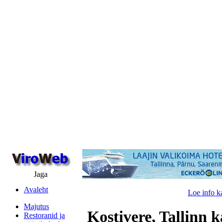
Jaga
Avaleht
Loe info k
Majutus
Kostivere, Tallinn k
Restoranid ja