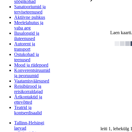
söögikohad
Sanatooriumid ja
terviseteenused
Aktiivne puhkus
Meelelahutus ja
vaba aeg
Laen kaarti.
Ilusalongid ja
iluteenused
Autorent ja
transport
Ostukohad ja
teenused
Mood ja riidepoed
Konverentsiruumid
ja peoruumid
Vaatamisväärsused
Reisibürood ja
reisikorraldajad
Ärikontaktid ja
ettevõtted
Teatrid ja
kontserdisaalid
Tallinn-Helsingi
laevad
leiti 1, lehekülg