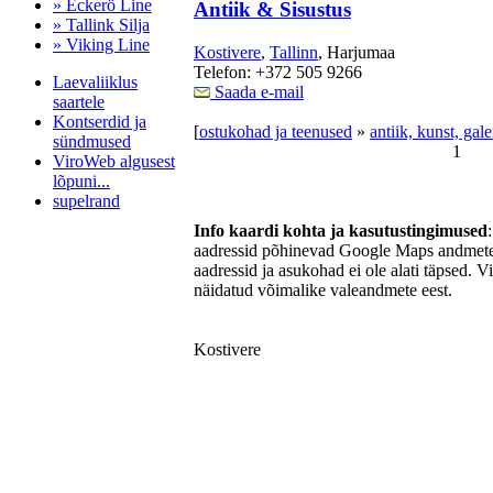
» Eckerö Line
Antiik & Sisustus
» Tallink Silja
» Viking Line
Kostivere
,
Tallinn
, Harjumaa
Telefon: +372 505 9266
Laevaliiklus
Saada e-mail
saartele
Kontserdid ja
[
ostukohad ja teenused
»
antiik, kunst, gale
sündmused
1
ViroWeb algusest
lõpuni...
supelrand
Info kaardi kohta ja kasutustingimused
aadressid põhinevad Google Maps andmetel
aadressid ja asukohad ei ole alati täpsed. V
Pärnu majoitus
näidatud võimalike valeandmete eest.
huoneisto.eu
Kostivere