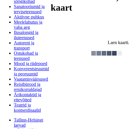
söögikohad
kaart
Sanatooriumid ja
terviseteenused
Aktiivne puhkus
Meelelahutus ja
vaba aeg
Ilusalongid ja
iluteenused
Laen kaarti.
Autorent ja
transport
Ostukohad ja
teenused
Mood ja riidepoed
Konverentsiruumid
ja peoruumid
Vaatamisväärsused
Reisibürood ja
reisikorraldajad
Ärikontaktid ja
ettevõtted
Teatrid ja
kontserdisaalid
Tallinn-Helsingi
laevad