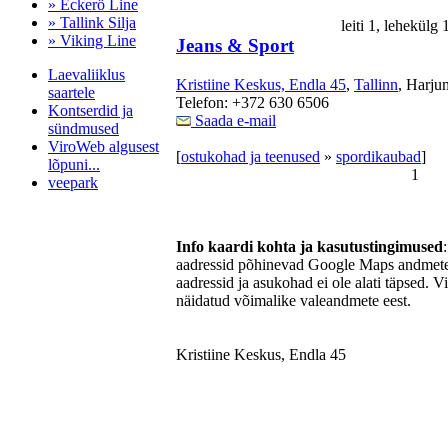
» Eckerö Line
» Tallink Silja
leiti 1, lehekülg
» Viking Line
Jeans & Sport
Laevaliiklus
Kristiine Keskus, Endla 45
,
Tallinn
, Harju
saartele
Telefon: +372 630 6506
Kontserdid ja
Saada e-mail
sündmused
ViroWeb algusest
[
ostukohad ja teenused
»
spordikaubad
]
lõpuni...
1
veepark
Info kaardi kohta ja kasutustingimused
Pärnu majoitus
aadressid põhinevad Google Maps andmetel
huoneisto.eu
aadressid ja asukohad ei ole alati täpsed. V
näidatud võimalike valeandmete eest.
Kristiine Keskus, Endla 45