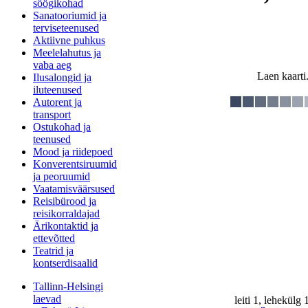
söögikohad
Sanatooriumid ja
terviseteenused
Aktiivne puhkus
Meelelahutus ja
vaba aeg
Laen kaarti.
Ilusalongid ja
iluteenused
Autorent ja
transport
Ostukohad ja
teenused
Mood ja riidepoed
Konverentsiruumid
ja peoruumid
Vaatamisväärsused
Reisibürood ja
reisikorraldajad
Ärikontaktid ja
ettevõtted
Teatrid ja
kontserdisaalid
Tallinn-Helsingi
laevad
leiti 1, lehekülg