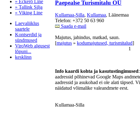
» Eckerö Line
Paepealse Turismitalu OÜ
» Tallink Silja
» Viking Line
Kullamaa-Silla
,
Kullamaa
, Läänemaa
Telefon: +372 50 63 960
Laevaliiklus
Saada e-mail
saartele
Kontserdid ja
Majutus, jahindus, matkad, saun.
sündmused
[
majutus
»
kodumajutused, turismitalud
]
ViroWeb algusest
1
lõpuni...
kesklinn
Info kaardi kohta ja kasutustingimused
aadressid põhinevad Google Maps andmetel
Pärnu majoitus
aadressid ja asukohad ei ole alati täpsed. V
huoneisto.eu
näidatud võimalike valeandmete eest.
Kullamaa-Silla