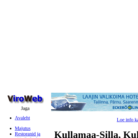
Jaga
Avaleht
Loe info k
Majutus
Kullamaa-Silla, Ku
Restoranid ja