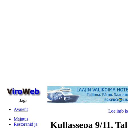
Jaga
Avaleht
Loe info k
Majutus
Kullassepa 9/11, Tal
Restoranid ja