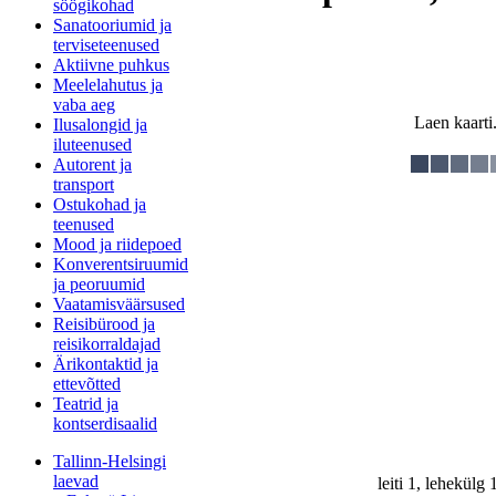
söögikohad
Sanatooriumid ja
terviseteenused
Aktiivne puhkus
Meelelahutus ja
vaba aeg
Laen kaarti.
Ilusalongid ja
iluteenused
Autorent ja
transport
Ostukohad ja
teenused
Mood ja riidepoed
Konverentsiruumid
ja peoruumid
Vaatamisväärsused
Reisibürood ja
reisikorraldajad
Ärikontaktid ja
ettevõtted
Teatrid ja
kontserdisaalid
Tallinn-Helsingi
laevad
leiti 1, lehekülg