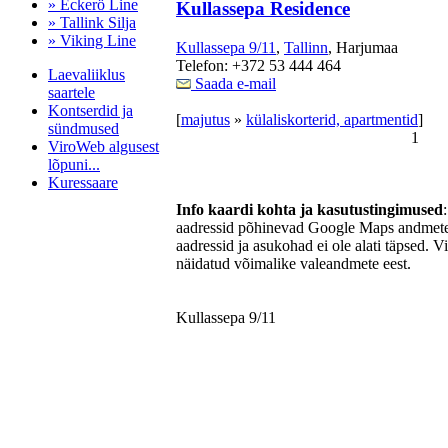
» Eckerö Line
Kullassepa Residence
» Tallink Silja
» Viking Line
Kullassepa 9/11
,
Tallinn
, Harjumaa
Telefon: +372 53 444 464
Laevaliiklus
Saada e-mail
saartele
Kontserdid ja
[
majutus
»
külaliskorterid, apartmentid
]
sündmused
1
ViroWeb algusest
lõpuni...
Kuressaare
Info kaardi kohta ja kasutustingimused
aadressid põhinevad Google Maps andmetel
aadressid ja asukohad ei ole alati täpsed. V
Pärnu majoitus
näidatud võimalike valeandmete eest.
huoneisto.eu
Kullassepa 9/11