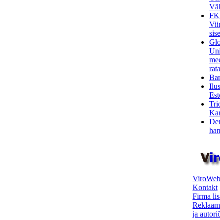
Väl
FK
Vii
sis
Glo
Uni
mee
rata
Bar
Ilu
Est
Tri
Kar
Den
ham
ViroWeb
Kontakt
Firma li
Reklaam
ja autor