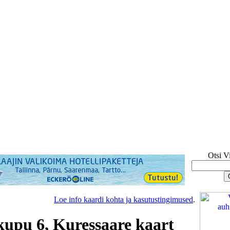
Otsi V
Loe info kaardi kohta ja kasutustingimused
.
kupu 6, Kuressaare kaart