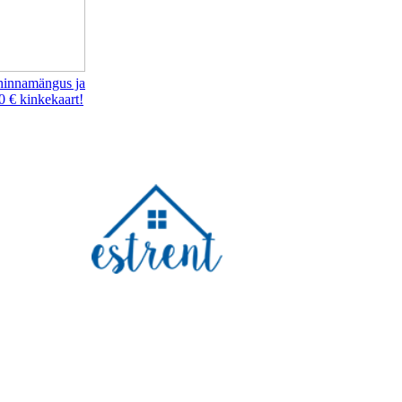
hinnamängus ja
0 € kinkekaart!