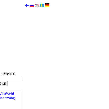
iroWebist!