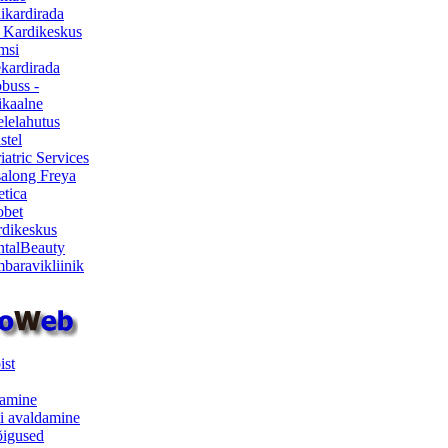
ikardirada
 Kardikeskus
msi
ekardirada
buss -
kaalne
lelahutus
stel
iatric Services
salong Freya
etica
obet
dikeskus
talBeauty
baravikliinik
ist
samine
i avaldamine
iõigused