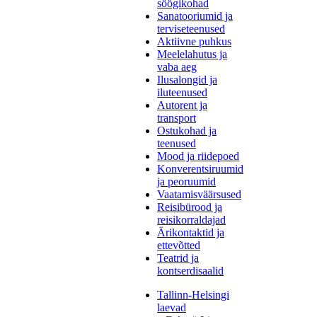
söögikohad
Sanatooriumid ja
terviseteenused
Aktiivne puhkus
Meelelahutus ja
vaba aeg
Ilusalongid ja
iluteenused
Autorent ja
transport
Ostukohad ja
teenused
Mood ja riidepoed
Konverentsiruumid
ja peoruumid
Vaatamisväärsused
Reisibürood ja
reisikorraldajad
Ärikontaktid ja
ettevõtted
Teatrid ja
kontserdisaalid
Tallinn-Helsingi
laevad