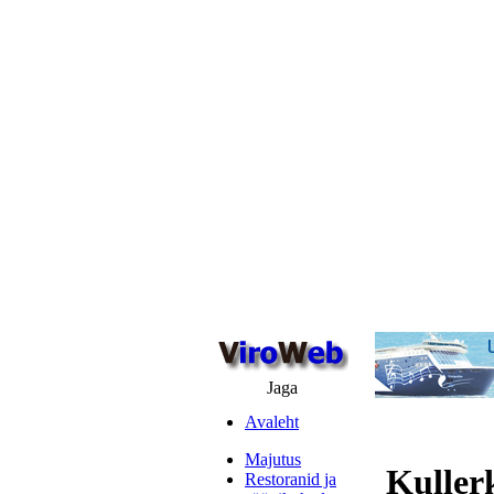
Jaga
Avaleht
Majutus
Kuller
Restoranid ja