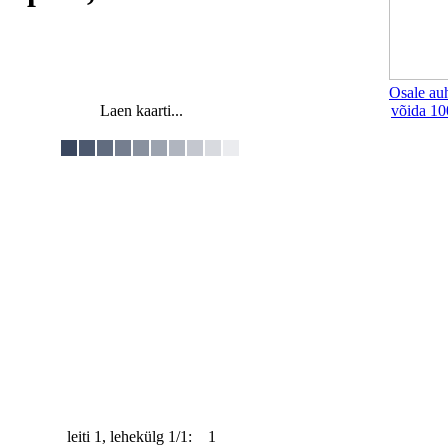
Osale au
Laen kaarti...
võida 10
leiti 1, lehekülg 1/1: 1