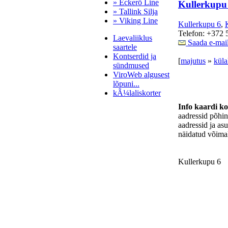
» Eckerö Line
Kullerkupu
» Tallink Silja
» Viking Line
Kullerkupu 6
,
Telefon: +372 
Laevaliiklus
Saada e-mai
saartele
Kontserdid ja
[
majutus
»
küla
sündmused
ViroWeb algusest
lõpuni...
kÃ¼laliskorter
Info kaardi k
aadressid põhi
aadressid ja as
Pärnu majoitus
näidatud võimal
huoneisto.eu
Kullerkupu 6