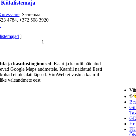
 Külalistemaja
Kuressaare
, Saaremaa
523 4784, +372 508 3920
l
listemajad
]
1
ohta ja kasutustingimused
: Kaart ja kaardil näidatud
nevad Google Maps andmetele. Kaardil näidatud Eesti
ukohad ei ole alati täpsed. ViroWeb ei vastuta kaardil
ike valeandmete eest.
Vii
Be
Gui
Tax
GD
Hot
FK
Õi