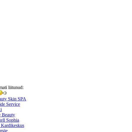
mati liitunud:
auty Skin SPA
de Service
i
 Beauty
ell Sophia
 Kardikeskus
smäe