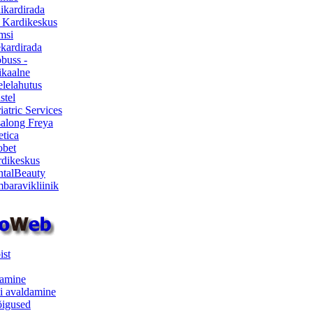
ikardirada
 Kardikeskus
msi
ekardirada
buss -
kaalne
lelahutus
stel
iatric Services
salong Freya
etica
obet
dikeskus
talBeauty
baravikliinik
ist
samine
i avaldamine
iõigused