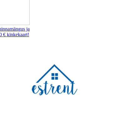
hinnamängus ja
0 € kinkekaart!