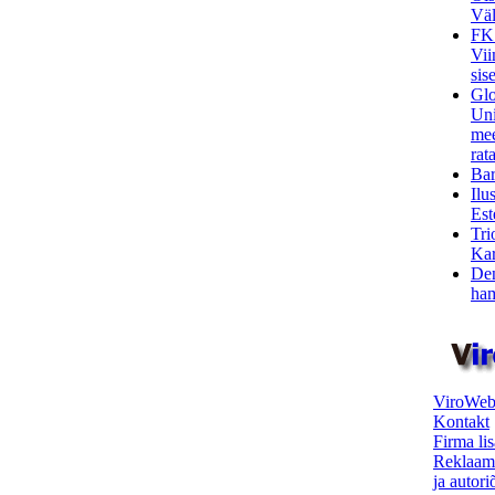
Väl
FK
Vii
sis
Glo
Uni
mee
rata
Bar
Ilu
Est
Tri
Kar
Den
ham
ViroWeb
Kontakt
Firma li
Reklaam
ja autor