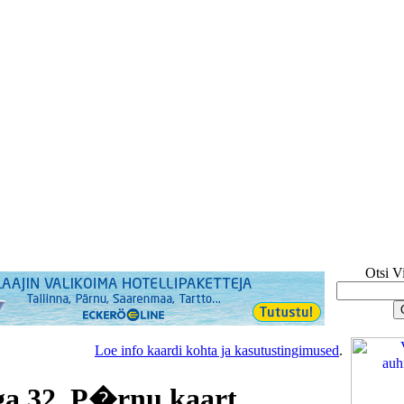
Otsi V
Loe info kaardi kohta ja kasutustingimused
.
a 32, P�rnu kaart