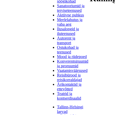
söögikohad
Sanatooriumid ja
terviseteenused
Aktiivne puhkus
Meelelahutus ja
vaba aeg
Ilusalongid ja
iluteenused
Autorent ja
transport
Ostukohad ja
teenused
Mood ja riidepoed
Konverentsiruumid
ja peoruumid
Vaatamisväärsused
Reisibürood ja
reisikorraldajad
Ärikontaktid ja
ettevõtted
Teatrid ja
kontserdisaalid
Tallinn-Helsingi
laevad