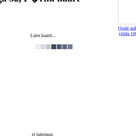
Osale au
võida 10
Laen kaarti...
ei tulemusi.