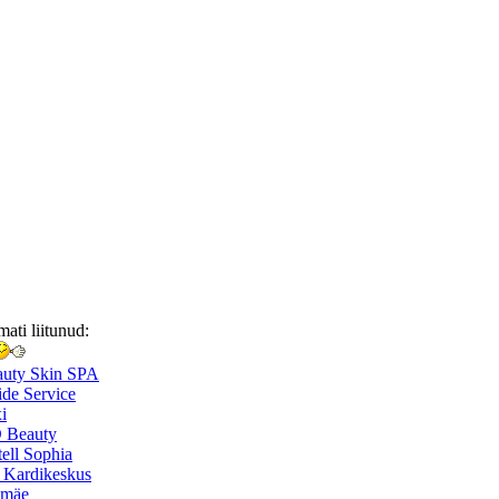
mati liitunud:
auty Skin SPA
de Service
i
 Beauty
ell Sophia
 Kardikeskus
smäe