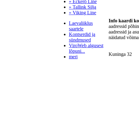
» Eckerö Line
» Tallink Silja
» Viking Line
Info kaardi k
Laevaliiklus
aadressid põhi
saartele
aadressid ja as
Kontserdid ja
näidatud võimal
sündmused
ViroWeb algusest
lõpuni...
Kuninga 32
meri
Pärnu majoitus
huoneisto.eu