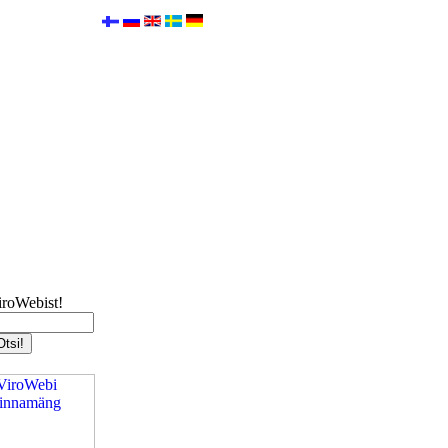
iroWebist!