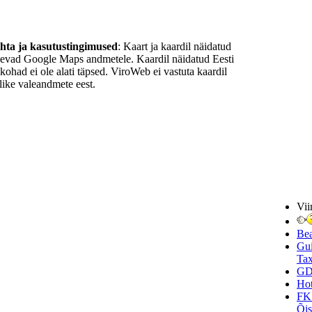
ohta ja kasutustingimused
: Kaart ja kaardil näidatud
nevad Google Maps andmetele. Kaardil näidatud Eesti
ukohad ei ole alati täpsed. ViroWeb ei vastuta kaardil
ike valeandmete eest.
Vii
Be
Gui
Tax
GD
Hot
FK
Õi