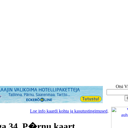
Otsi V
Loe info kaardi kohta ja kasutustingimused
.
a 34, P�rnu kaart