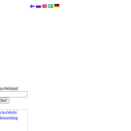
iroWebist!