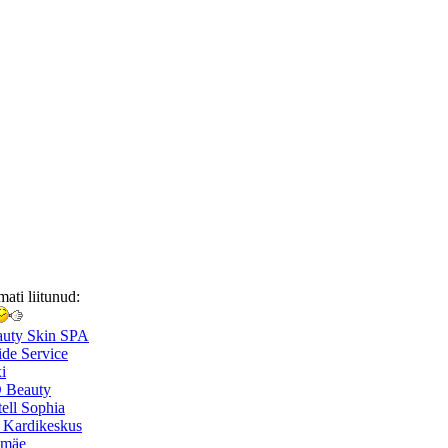
mati liitunud:
auty Skin SPA
de Service
i
 Beauty
ell Sophia
 Kardikeskus
smäe