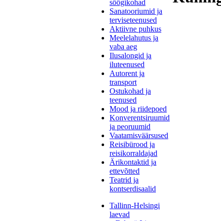
söögikohad
Sanatooriumid ja
terviseteenused
Aktiivne puhkus
Meelelahutus ja
vaba aeg
Ilusalongid ja
iluteenused
Autorent ja
transport
Ostukohad ja
teenused
Mood ja riidepoed
Konverentsiruumid
ja peoruumid
Vaatamisväärsused
Reisibürood ja
reisikorraldajad
Ärikontaktid ja
ettevõtted
Teatrid ja
kontserdisaalid
Tallinn-Helsingi
laevad