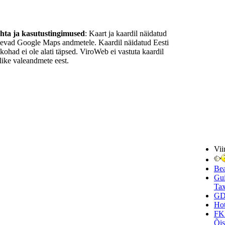
ohta ja kasutustingimused
: Kaart ja kaardil näidatud
nevad Google Maps andmetele. Kaardil näidatud Eesti
ukohad ei ole alati täpsed. ViroWeb ei vastuta kaardil
ike valeandmete eest.
Vii
Be
Gui
Tax
GD
Hot
FK
Õi