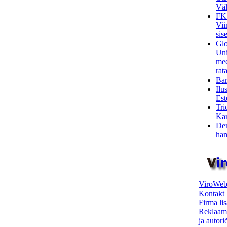
Väl
FK
Vii
sis
Glo
Uni
mee
rata
Bar
Ilu
Est
Tri
Kar
Den
ham
ViroWeb
Kontakt
Firma li
Reklaam
ja autor