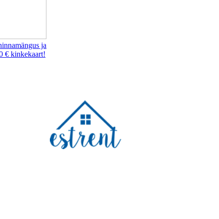
hinnamängus ja
0 € kinkekaart!