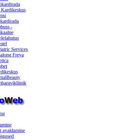
ikardirada
 Kardikeskus
msi
ekardirada
buss -
kaalne
lelahutus
stel
iatric Services
salong Freya
etica
obet
dikeskus
talBeauty
baravikliinik
ist
samine
i avaldamine
iõigused