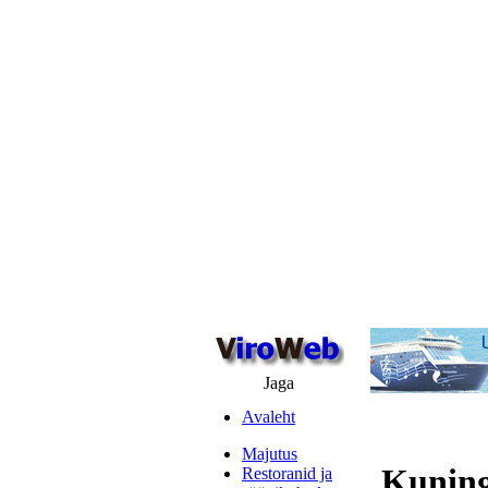
Jaga
Avaleht
Majutus
Kuning
Restoranid ja