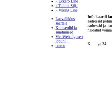
» Eckerö Line
» Tallink Silja
» Viking Line
Info kaardi k
Laevaliiklus
aadressid põhi
saartele
aadressid ja as
Kontserdid ja
näidatud võimal
sündmused
ViroWeb algusest
lõpuni...
Kuninga 34
eramu
Pärnu majoitus
huoneisto.eu