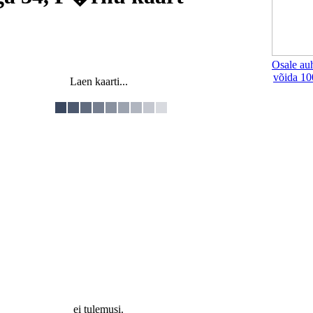
Osale au
võida 10
Laen kaarti...
ei tulemusi.