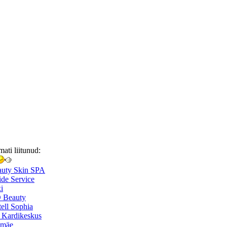
mati liitunud:
auty Skin SPA
de Service
i
 Beauty
ell Sophia
 Kardikeskus
smäe