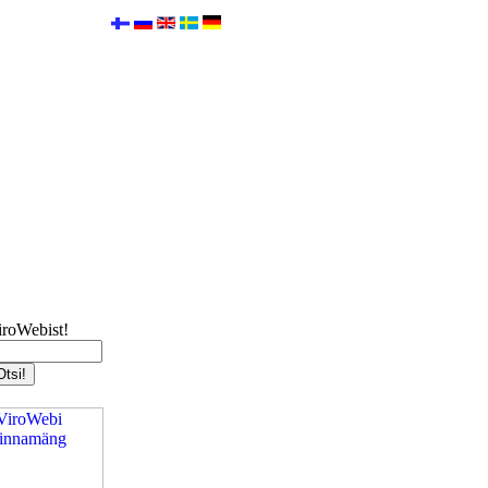
iroWebist!