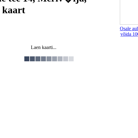
 kaart
Osale au
võida 10
Laen kaarti...