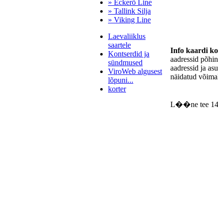
» Eckerö Line
» Tallink Silja
» Viking Line
Laevaliiklus
saartele
Info kaardi k
Kontserdid ja
aadressid põhi
sündmused
aadressid ja as
ViroWeb algusest
näidatud võimal
lõpuni...
korter
L��ne tee 14
Pärnu majoitus
huoneisto.eu