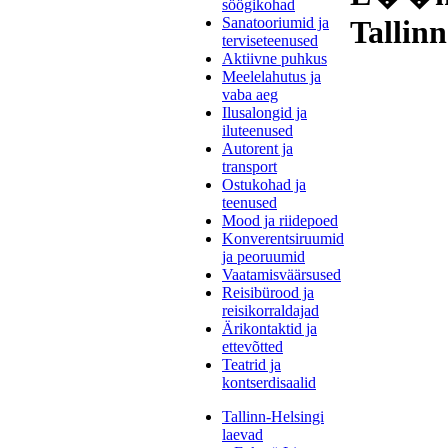
söögikohad
Sanatooriumid ja
Tallinn
terviseteenused
Aktiivne puhkus
Meelelahutus ja
vaba aeg
Ilusalongid ja
iluteenused
Autorent ja
transport
Ostukohad ja
teenused
Mood ja riidepoed
Konverentsiruumid
ja peoruumid
Vaatamisväärsused
Reisibürood ja
reisikorraldajad
Ärikontaktid ja
ettevõtted
Teatrid ja
kontserdisaalid
Tallinn-Helsingi
laevad