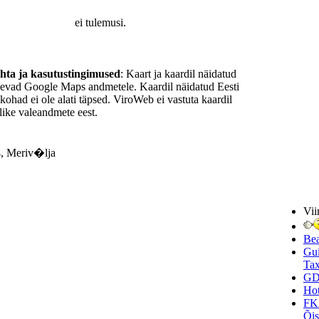
ei tulemusi.
ohta ja kasutustingimused
: Kaart ja kaardil näidatud
nevad Google Maps andmetele. Kaardil näidatud Eesti
ukohad ei ole alati täpsed. ViroWeb ei vastuta kaardil
ike valeandmete eest.
, Meriv�lja
Vii
Be
Gui
Tax
GD
Hot
FK
Õi