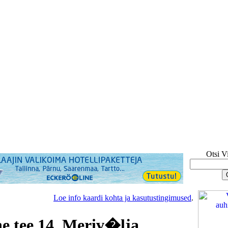
Otsi V
Loe info kaardi kohta ja kasutustingimused
.
tee 14, Meriv�lja,