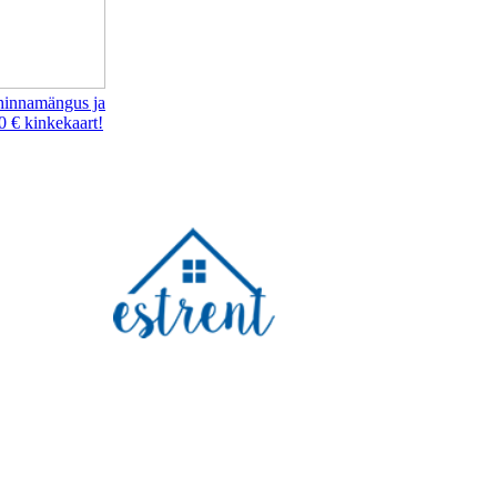
hinnamängus ja
0 € kinkekaart!