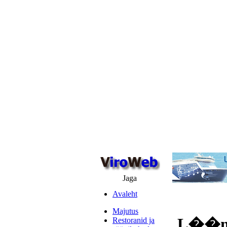
Jaga
Avaleht
Majutus
L��ne 
Restoranid ja