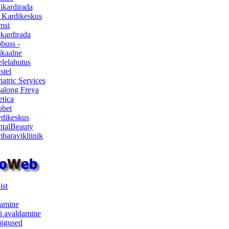
ikardirada
 Kardikeskus
msi
ekardirada
buss -
kaalne
lelahutus
stel
iatric Services
salong Freya
etica
obet
dikeskus
talBeauty
baravikliinik
ist
samine
i avaldamine
iõigused