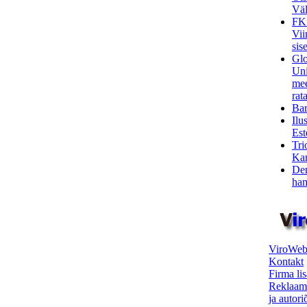
Väl
FK
Vii
sis
Glo
Uni
mee
rata
Bar
Ilu
Est
Tri
Kar
Den
ham
ViroWeb
Kontakt
Firma li
Reklaam
ja autor