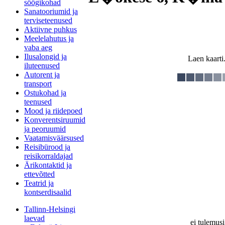
söögikohad
Sanatooriumid ja
terviseteenused
Aktiivne puhkus
Meelelahutus ja
vaba aeg
Ilusalongid ja
Laen kaarti.
iluteenused
Autorent ja
transport
Ostukohad ja
teenused
Mood ja riidepoed
Konverentsiruumid
ja peoruumid
Vaatamisväärsused
Reisibürood ja
reisikorraldajad
Ärikontaktid ja
ettevõtted
Teatrid ja
kontserdisaalid
Tallinn-Helsingi
laevad
ei tulemusi