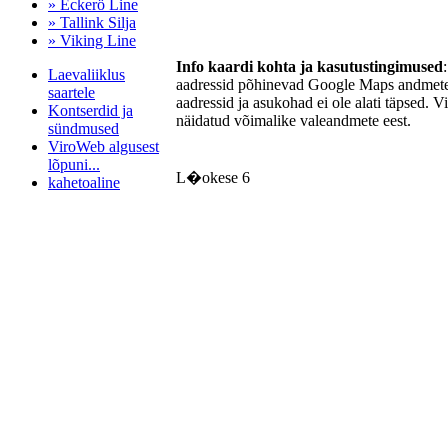
» Eckerö Line
» Tallink Silja
» Viking Line
Info kaardi kohta ja kasutustingimused
Laevaliiklus
aadressid põhinevad Google Maps andmetel
saartele
aadressid ja asukohad ei ole alati täpsed. V
Kontserdid ja
näidatud võimalike valeandmete eest.
sündmused
ViroWeb algusest
lõpuni...
L�okese 6
kahetoaline
Pärnu majoitus
huoneisto.eu