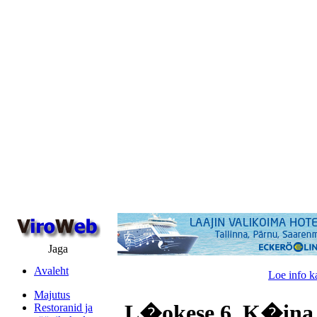
Jaga
Avaleht
Loe info k
Majutus
L�okese 6, K�ina 
Restoranid ja