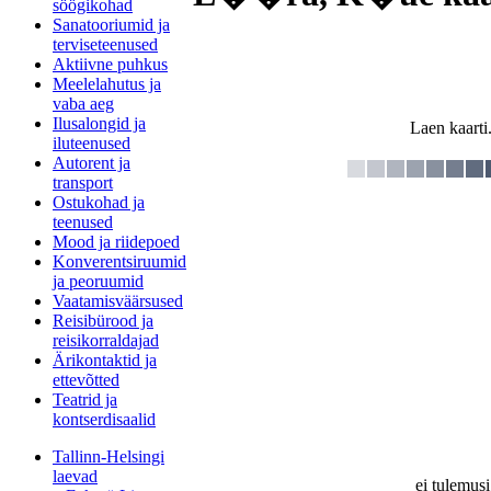
söögikohad
Sanatooriumid ja
terviseteenused
Aktiivne puhkus
Meelelahutus ja
vaba aeg
Ilusalongid ja
Laen kaarti.
iluteenused
Autorent ja
transport
Ostukohad ja
teenused
Mood ja riidepoed
Konverentsiruumid
ja peoruumid
Vaatamisväärsused
Reisibürood ja
reisikorraldajad
Ärikontaktid ja
ettevõtted
Teatrid ja
kontserdisaalid
Tallinn-Helsingi
laevad
ei tulemusi