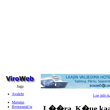
Jaga
Avaleht
Loe info k
Majutus
L��ra, K�ue kaa
Restoranid ja