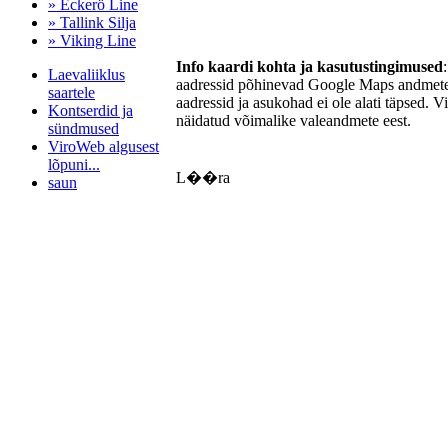
» Eckerö Line
» Tallink Silja
» Viking Line
Info kaardi kohta ja kasutustingimused
Laevaliiklus
aadressid põhinevad Google Maps andmetel
saartele
aadressid ja asukohad ei ole alati täpsed. V
Kontserdid ja
näidatud võimalike valeandmete eest.
sündmused
ViroWeb algusest
lõpuni...
L��ra
saun
Pärnu majoitus
huoneisto.eu