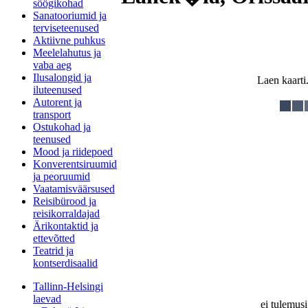
söögikohad
Sanatooriumid ja
terviseteenused
Aktiivne puhkus
Meelelahutus ja
vaba aeg
Ilusalongid ja
Laen kaarti.
iluteenused
Autorent ja
transport
Ostukohad ja
teenused
Mood ja riidepoed
Konverentsiruumid
ja peoruumid
Vaatamisväärsused
Reisibürood ja
reisikorraldajad
Ärikontaktid ja
ettevõtted
Teatrid ja
kontserdisaalid
Tallinn-Helsingi
laevad
ei tulemusi