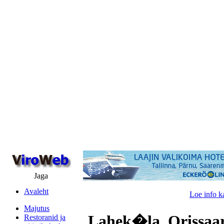
Jaga
Avaleht
Loe info k
Majutus
Lahek�la, Orissaar
Restoranid ja