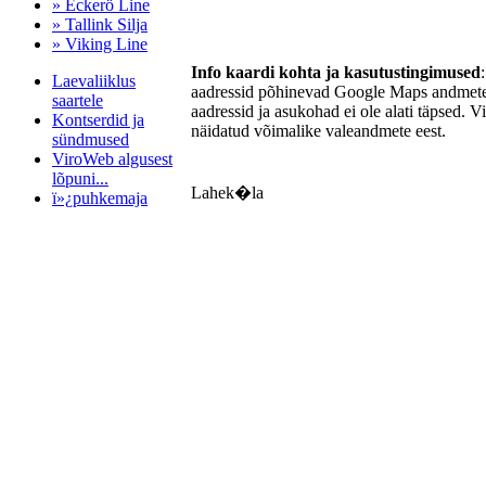
» Eckerö Line
» Tallink Silja
» Viking Line
Info kaardi kohta ja kasutustingimused
Laevaliiklus
aadressid põhinevad Google Maps andmetel
saartele
aadressid ja asukohad ei ole alati täpsed. V
Kontserdid ja
näidatud võimalike valeandmete eest.
sündmused
ViroWeb algusest
lõpuni...
Lahek�la
ï»¿puhkemaja
Pärnu majoitus
huoneisto.eu