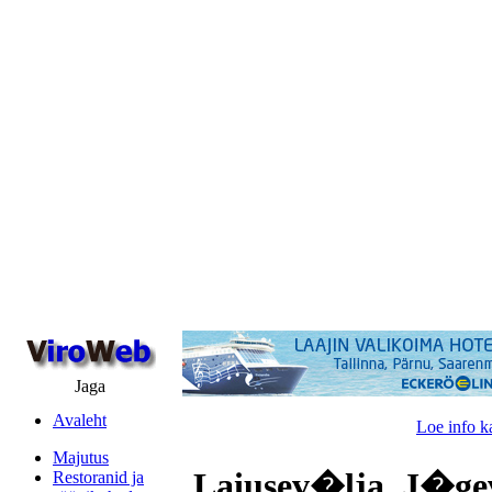
Jaga
Avaleht
Loe info k
Majutus
Laiusev�lja, J�ge
Restoranid ja