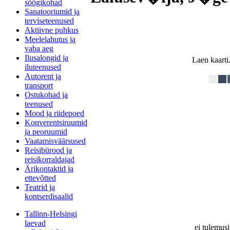
söögikohad
Sanatooriumid ja
terviseteenused
Aktiivne puhkus
Meelelahutus ja
vaba aeg
Ilusalongid ja
Laen kaarti.
iluteenused
Autorent ja
transport
Ostukohad ja
teenused
Mood ja riidepoed
Konverentsiruumid
ja peoruumid
Vaatamisväärsused
Reisibürood ja
reisikorraldajad
Ärikontaktid ja
ettevõtted
Teatrid ja
kontserdisaalid
Tallinn-Helsingi
laevad
ei tulemusi