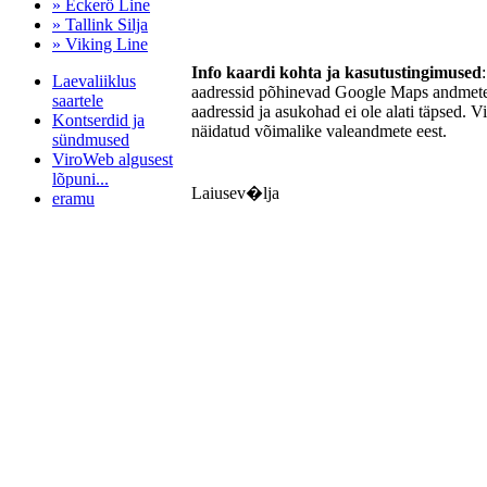
» Eckerö Line
» Tallink Silja
» Viking Line
Info kaardi kohta ja kasutustingimused
Laevaliiklus
aadressid põhinevad Google Maps andmetel
saartele
aadressid ja asukohad ei ole alati täpsed. V
Kontserdid ja
näidatud võimalike valeandmete eest.
sündmused
ViroWeb algusest
lõpuni...
Laiusev�lja
eramu
Pärnu majoitus
huoneisto.eu