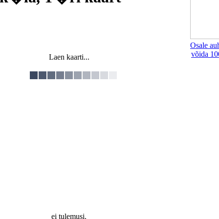
Osale au
võida 10
Laen kaarti...
ei tulemusi.