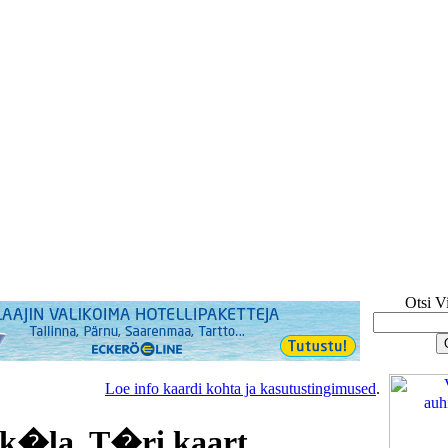
Otsi V
Loe info kaardi kohta ja kasutustingimused
.
k�la, T�ri kaart