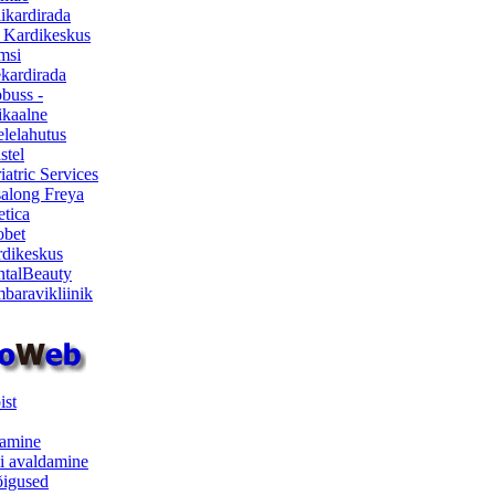
ikardirada
 Kardikeskus
msi
ekardirada
buss -
kaalne
lelahutus
stel
iatric Services
salong Freya
etica
obet
dikeskus
talBeauty
baravikliinik
ist
samine
i avaldamine
iõigused