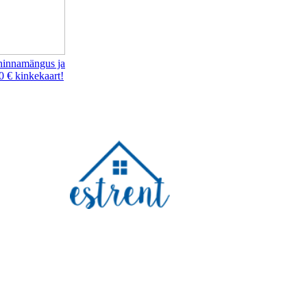
hinnamängus ja
0 € kinkekaart!