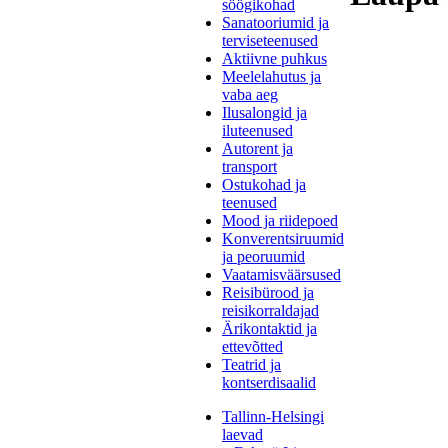
söögikohad
Sanatooriumid ja
terviseteenused
Aktiivne puhkus
Meelelahutus ja
vaba aeg
Ilusalongid ja
iluteenused
Autorent ja
transport
Ostukohad ja
teenused
Mood ja riidepoed
Konverentsiruumid
ja peoruumid
Vaatamisväärsused
Reisibürood ja
reisikorraldajad
Ärikontaktid ja
ettevõtted
Teatrid ja
kontserdisaalid
Tallinn-Helsingi
laevad