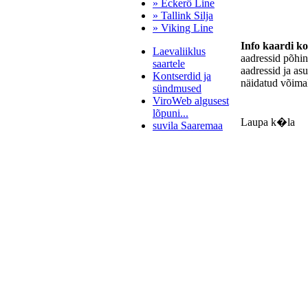
» Eckerö Line
» Tallink Silja
» Viking Line
Info kaardi k
Laevaliiklus
aadressid põhi
saartele
aadressid ja as
Kontserdid ja
näidatud võimal
sündmused
ViroWeb algusest
lõpuni...
Laupa k�la
suvila Saaremaa
Pärnu majoitus
huoneisto.eu