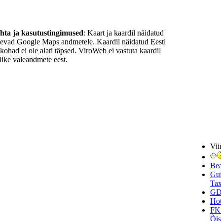
ohta ja kasutustingimused
: Kaart ja kaardil näidatud
nevad Google Maps andmetele. Kaardil näidatud Eesti
ukohad ei ole alati täpsed. ViroWeb ei vastuta kaardil
ike valeandmete eest.
Vii
Be
Gui
Tax
GD
Hot
FK
Õi