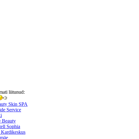
mati liitunud:
auty Skin SPA
de Service
i
 Beauty
ell Sophia
 Kardikeskus
smäe