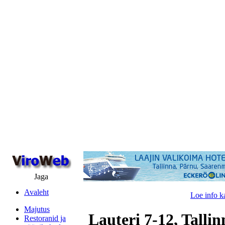
Jaga
Avaleht
Loe info k
Majutus
Lauteri 7-12, Tallin
Restoranid ja