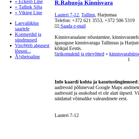
» Eckerö Line
R.Rahuoja Kinnisvara
» Tallink Silja
» Viking Line
Lauteri 7-12
,
Tallinn
, Harjumaa
Telefon: +372 621 3553, +372 506 5319
Laevaliiklus
Saada e-mail
saartele
Kontserdid ja
Kinnisvaraalane nõustamine, kinnisvarate
sündmused
igasuguse kinnisvaraga Tallinnas ja Harjum
ViroWeb algusest
kõikjal Eestis.
lõpuni...
[
ärikontaktid ja ettevõtted
»
kinnisvarabür
Ã¼hetoaline
1
Pärnu majoitus
Info kaardi kohta ja kasutustingimused
huoneisto.eu
aadressid põhinevad Google Maps andmetel
aadressid ja asukohad ei ole alati täpsed. V
näidatud võimalike valeandmete eest.
Lauteri 7-12