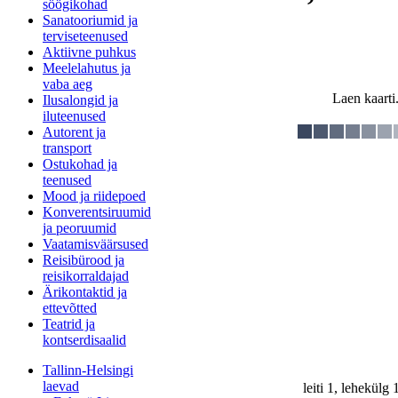
söögikohad
Sanatooriumid ja
terviseteenused
Aktiivne puhkus
Meelelahutus ja
vaba aeg
Laen kaarti.
Ilusalongid ja
iluteenused
Autorent ja
transport
Ostukohad ja
teenused
Mood ja riidepoed
Konverentsiruumid
ja peoruumid
Vaatamisväärsused
Reisibürood ja
reisikorraldajad
Ärikontaktid ja
ettevõtted
Teatrid ja
kontserdisaalid
Tallinn-Helsingi
laevad
leiti 1, lehekülg