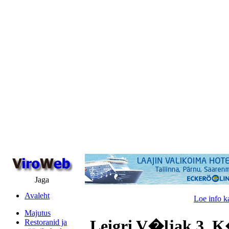
Jaga
Avaleht
Loe info k
Majutus
Leigri V�ljak 3, K
Restoranid ja