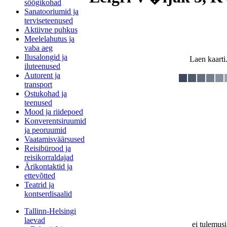
söögikohad
Sanatooriumid ja
terviseteenused
Aktiivne puhkus
Meelelahutus ja
vaba aeg
Ilusalongid ja
Laen kaarti.
iluteenused
Autorent ja
transport
Ostukohad ja
teenused
Mood ja riidepoed
Konverentsiruumid
ja peoruumid
Vaatamisväärsused
Reisibürood ja
reisikorraldajad
Ärikontaktid ja
ettevõtted
Teatrid ja
kontserdisaalid
Tallinn-Helsingi
laevad
ei tulemusi