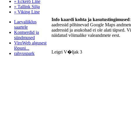
» Eckerö Line
» Tallink Silja
» Viking Line
Info kaardi kohta ja kasutustingimused
Laevaliiklus
aadressid põhinevad Google Maps andmetel
saartele
aadressid ja asukohad ei ole alati täpsed. V
Kontserdid ja
näidatud võimalike valeandmete eest.
sündmused
ViroWeb algusest
lõpuni...
Leigri V�ljak 3
rahvuspark
Pärnu majoitus
huoneisto.eu