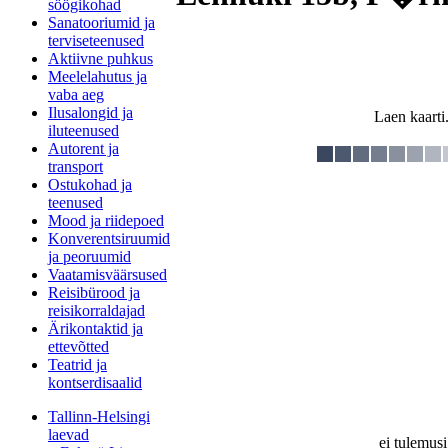
söögikohad
Sanatooriumid ja
terviseteenused
Aktiivne puhkus
Meelelahutus ja
vaba aeg
Ilusalongid ja
Laen kaarti.
iluteenused
Autorent ja
transport
Ostukohad ja
teenused
Mood ja riidepoed
Konverentsiruumid
ja peoruumid
Vaatamisväärsused
Reisibürood ja
reisikorraldajad
Ärikontaktid ja
ettevõtted
Teatrid ja
kontserdisaalid
Tallinn-Helsingi
laevad
ei tulemusi