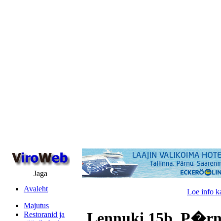
Jaga
Avaleht
Loe info k
Majutus
Lennuki 15b, P�rn
Restoranid ja