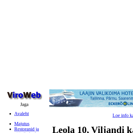
Jaga
Avaleht
Loe info k
Majutus
Leola 10, Viljandi k
Restoranid ja