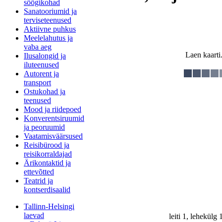
söögikohad
Sanatooriumid ja
terviseteenused
Aktiivne puhkus
Meelelahutus ja
vaba aeg
Laen kaarti.
Ilusalongid ja
iluteenused
Autorent ja
transport
Ostukohad ja
teenused
Mood ja riidepoed
Konverentsiruumid
ja peoruumid
Vaatamisväärsused
Reisibürood ja
reisikorraldajad
Ärikontaktid ja
ettevõtted
Teatrid ja
kontserdisaalid
Tallinn-Helsingi
laevad
leiti 1, lehekülg