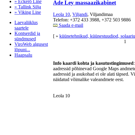
» Eckerö Line
Ade Ley massaazikabinet
» Tallink Silja
» Viking Line
Leola 10
,
Viljandi
, Viljandimaa
Telefon: +372 433 3988, +372 503 9886
Laevaliiklus
Saada e-mail
saartele
Kontserdid ja
[ »
küünetehnikud, küünestuudiod, solaari
sündmused
1
ViroWeb algusest
lõpuni...
Haapsalu
Info kaardi kohta ja kasutustingimused
aadressid põhinevad Google Maps andmetel
aadressid ja asukohad ei ole alati täpsed. V
Pärnu majoitus
näidatud võimalike valeandmete eest.
huoneisto.eu
Leola 10