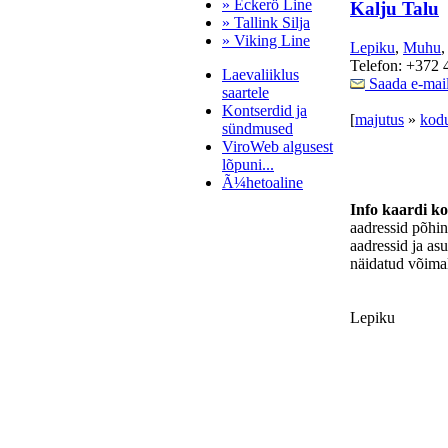
» Eckerö Line
Kalju Talu
» Tallink Silja
» Viking Line
Lepiku
,
Muhu
,
Telefon: +372 
Laevaliiklus
Saada e-mai
saartele
Kontserdid ja
[
majutus
»
kodu
sündmused
ViroWeb algusest
lõpuni...
Ã¼hetoaline
Info kaardi k
aadressid põhi
aadressid ja as
Pärnu majoitus
näidatud võimal
huoneisto.eu
Lepiku