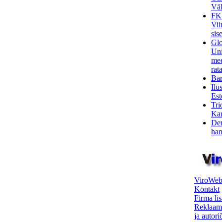
Väl
FK
Vii
sis
Glo
Uni
mee
rata
Bar
Ilu
Est
Tri
Kar
Den
ham
ViroWeb
Kontakt
Firma li
Reklaam
ja autor