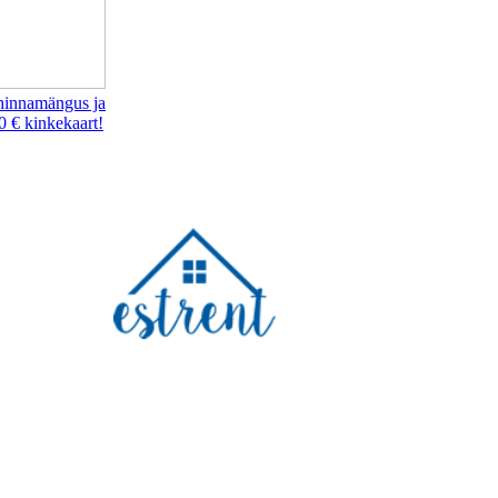
hinnamängus ja
0 € kinkekaart!