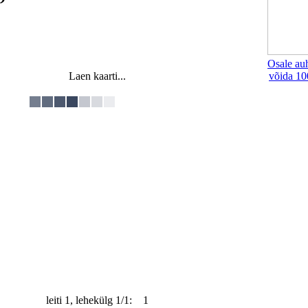
Osale au
Laen kaarti...
võida 10
leiti 1, lehekülg 1/1: 1