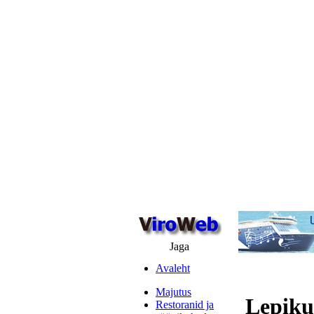
Jaga
Avaleht
Majutus
Lepiku
Restoranid ja