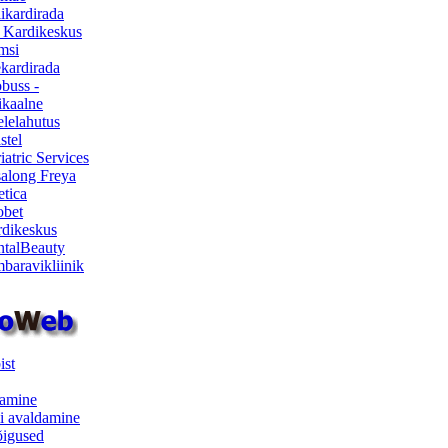
ikardirada
 Kardikeskus
msi
ekardirada
buss -
kaalne
lelahutus
stel
iatric Services
salong Freya
etica
obet
dikeskus
talBeauty
baravikliinik
ist
samine
i avaldamine
iõigused