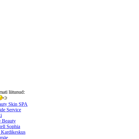
mati liitunud:
auty Skin SPA
de Service
i
 Beauty
ell Sophia
 Kardikeskus
smäe