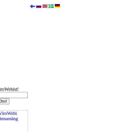
iroWebist!