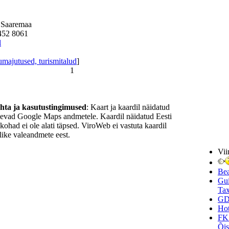
 Saaremaa
452 8061
l
majutused, turismitalud
]
1
ohta ja kasutustingimused
: Kaart ja kaardil näidatud
nevad Google Maps andmetele. Kaardil näidatud Eesti
ukohad ei ole alati täpsed. ViroWeb ei vastuta kaardil
ike valeandmete eest.
Vii
Be
Gui
Tax
GD
Hot
FK
Õi