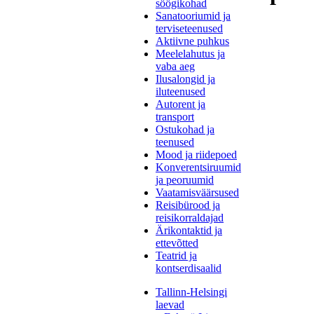
söögikohad
Sanatooriumid ja
terviseteenused
Aktiivne puhkus
Meelelahutus ja
vaba aeg
Ilusalongid ja
iluteenused
Autorent ja
transport
Ostukohad ja
teenused
Mood ja riidepoed
Konverentsiruumid
ja peoruumid
Vaatamisväärsused
Reisibürood ja
reisikorraldajad
Ärikontaktid ja
ettevõtted
Teatrid ja
kontserdisaalid
Tallinn-Helsingi
laevad