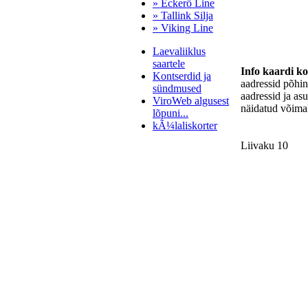
» Eckerö Line
» Tallink Silja
» Viking Line
Laevaliiklus
saartele
Info kaardi k
Kontserdid ja
aadressid põhi
sündmused
aadressid ja as
ViroWeb algusest
näidatud võimal
lõpuni...
kÃ¼laliskorter
Liivaku 10
Pärnu majoitus
huoneisto.eu