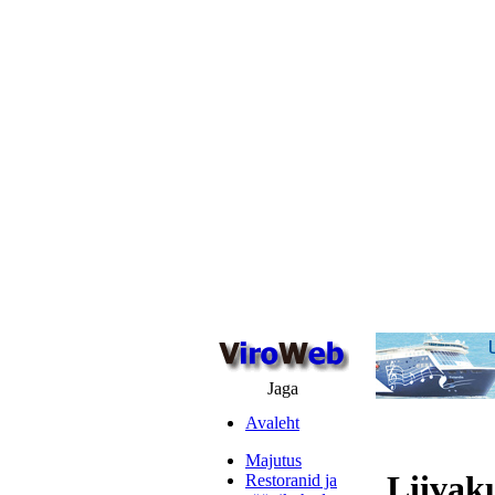
Jaga
Avaleht
Majutus
Liiva
Restoranid ja