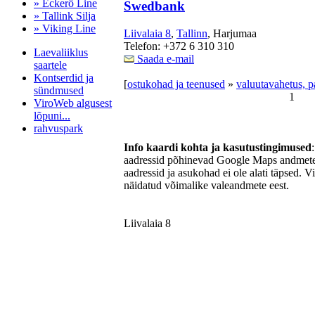
» Eckerö Line
Swedbank
» Tallink Silja
» Viking Line
Liivalaia 8
,
Tallinn
, Harjumaa
Telefon: +372 6 310 310
Laevaliiklus
Saada e-mail
saartele
Kontserdid ja
[
ostukohad ja teenused
»
valuutavahetus, 
sündmused
1
ViroWeb algusest
lõpuni...
rahvuspark
Info kaardi kohta ja kasutustingimused
aadressid põhinevad Google Maps andmetel
aadressid ja asukohad ei ole alati täpsed. V
Pärnu majoitus
näidatud võimalike valeandmete eest.
huoneisto.eu
Liivalaia 8