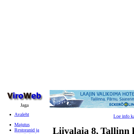
Jaga
Avaleht
Loe info k
Majutus
Liivalaia 8, Tallinn
Restoranid ja