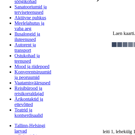
söögikohad
Sanatooriumid ja
terviseteenused
Aktiivne puhkus
Meelelahutus ja
vaba aeg
Laen kaarti.
Ilusalongid ja
iluteenused
Autorent ja
transport
Ostukohad ja
teenused
Mood ja riidepoed
Konverentsiruumid
ja peoruumid
Vaatamisväärsused
Reisibürood ja
reisikorraldajad
Ärikontaktid ja
ettevõtted
Teatrid ja
kontserdisaalid
Tallinn-Helsingi
laevad
leiti 1, lehekülg