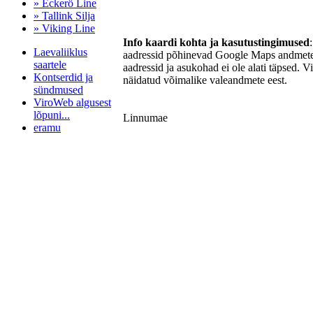
» Eckerö Line
» Tallink Silja
» Viking Line
Info kaardi kohta ja kasutustingimused
Laevaliiklus
aadressid põhinevad Google Maps andmetel
saartele
aadressid ja asukohad ei ole alati täpsed. V
Kontserdid ja
näidatud võimalike valeandmete eest.
sündmused
ViroWeb algusest
lõpuni...
Linnumae
eramu
Pärnu majoitus
huoneisto.eu