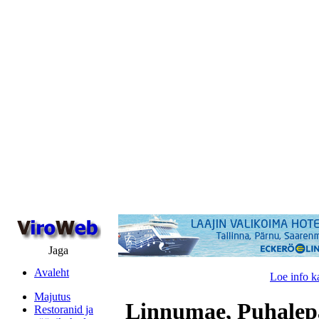
Jaga
Avaleht
Loe info k
Majutus
Linnumae, Puhalep
Restoranid ja