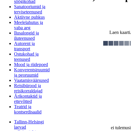
söögikohad
Sanatooriumid ja
terviseteenused
Aktiivne puhkus
Meelelahutus ja
vaba aeg
Laen kaarti.
Ilusalongid ja
iluteenused
Autorent ja
transport
Ostukohad ja
teenused
Mood ja riidepoed
Konverentsiruumid
ja peoruumid
Vaatamisväärsused
Reisibürood ja
reisikorraldajad
Ärikontaktid ja
ettevõtted
Teatrid ja
kontserdisaalid
Tallinn-Helsingi
laevad
ei tulemusi