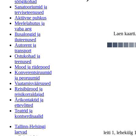
söögikohad
Sanatooriumid ja
terviseteenused
Aktiivne puhkus
Meelelahutus ja
vaba aeg
Laen kaarti.
Ilusalongid ja
iluteenused
Autorent ja
transport
Ostukohad ja
teenused
Mood ja riidepoed
Konverentsiruumid
ja peoruumid
Vaatamisväärsused
Reisibürood ja
reisikorraldajad
Ärikontaktid ja
ettevõtted
Teatrid ja
kontserdisaalid
Tallinn-Helsingi
laevad
leiti 1, lehekülg