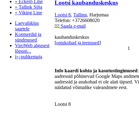
» Eckerö Line
Lootsi kaubanduskeskus
» Tallink Silja
» Viking Line
Lootsi 8
,
Tallinn
, Harjumaa
Telefon: +3726608020
Laevaliiklus
Saada e-mail
saartele
Kontserdid ja
kaubanduskeskus
sündmused
[
ostukohad ja teenused
]
ViroWeb algusest
1
lõpuni...
ï»¿puhkemaja
Info kaardi kohta ja kasutustingimused
aadressid põhinevad Google Maps andmetel
Pärnu majoitus
aadressid ja asukohad ei ole alati täpsed. V
huoneisto.eu
näidatud võimalike valeandmete eest.
Lootsi 8