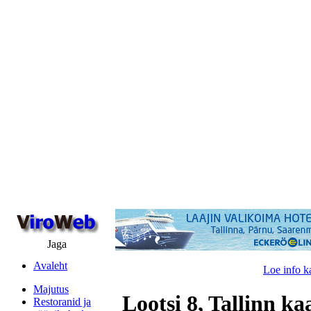
Jaga
Avaleht
Loe info k
Majutus
Lootsi 8, Tallinn ka
Restoranid ja