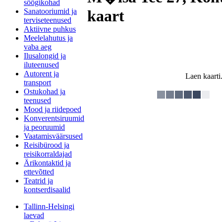
söögikohad
Sanatooriumid ja
kaart
terviseteenused
Aktiivne puhkus
Meelelahutus ja
vaba aeg
Ilusalongid ja
iluteenused
Autorent ja
Laen kaarti.
transport
Ostukohad ja
teenused
Mood ja riidepoed
Konverentsiruumid
ja peoruumid
Vaatamisväärsused
Reisibürood ja
reisikorraldajad
Ärikontaktid ja
ettevõtted
Teatrid ja
kontserdisaalid
Tallinn-Helsingi
laevad