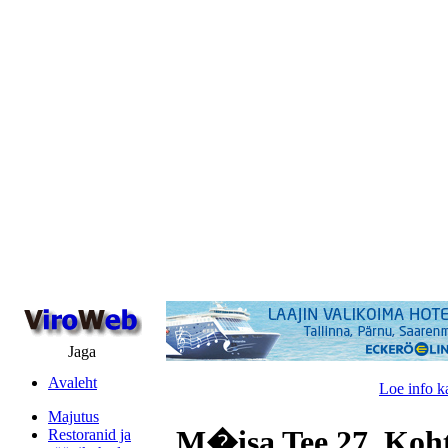
Jaga
Avaleht
Loe info k
Majutus
M�isa Tee 27, Koh
Restoranid ja