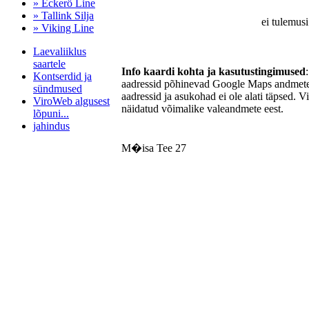
» Eckerö Line
» Tallink Silja
ei tulemusi
» Viking Line
Laevaliiklus
saartele
Info kaardi kohta ja kasutustingimused
Kontserdid ja
aadressid põhinevad Google Maps andmetel
sündmused
aadressid ja asukohad ei ole alati täpsed. V
ViroWeb algusest
näidatud võimalike valeandmete eest.
lõpuni...
jahindus
M�isa Tee 27
Pärnu majoitus
huoneisto.eu