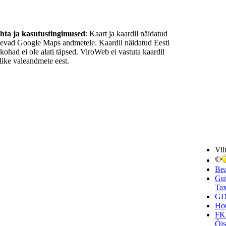
ohta ja kasutustingimused
: Kaart ja kaardil näidatud
nevad Google Maps andmetele. Kaardil näidatud Eesti
ukohad ei ole alati täpsed. ViroWeb ei vastuta kaardil
ike valeandmete eest.
Vii
Be
Gui
Tax
GD
Hot
FK
Õi