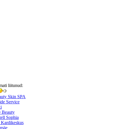
mati liitunud:
auty Skin SPA
de Service
i
 Beauty
ell Sophia
 Kardikeskus
smäe