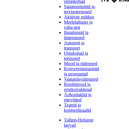
söögikohad
Sanatooriumid ja
terviseteenused
Aktiivne puhkus
Meelelahutus ja
vaba aeg
Ilusalongid ja
iluteenused
Autorent ja
transport
Ostukohad ja
teenused
Mood ja riidepoed
Konverentsiruumid
ja peoruumid
Vaatamisväärsused
Reisibürood ja
reisikorraldajad
Ärikontaktid ja
ettevõtted
Teatrid ja
kontserdisaalid
Tallinn-Helsingi
laevad