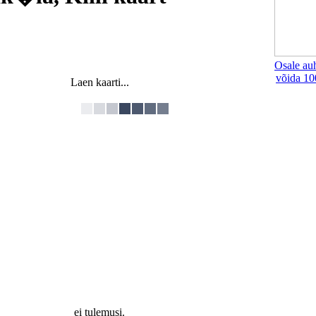
Osale au
võida 10
Laen kaarti...
ei tulemusi.