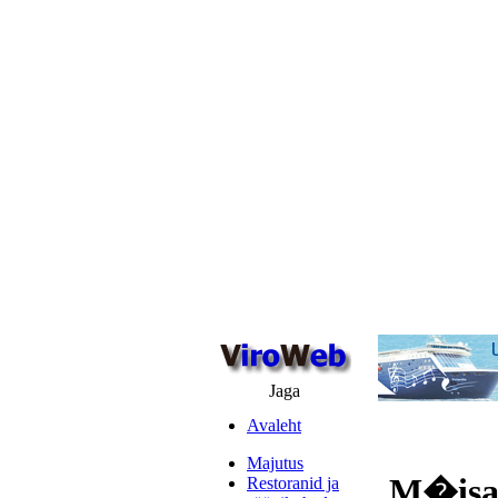
Jaga
Avaleht
Majutus
M�isak
Restoranid ja