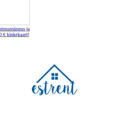
hinnamängus ja
0 € kinkekaart!