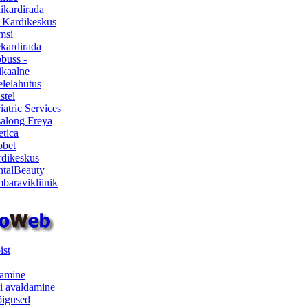
ikardirada
 Kardikeskus
msi
ekardirada
buss -
kaalne
lelahutus
stel
iatric Services
salong Freya
etica
obet
dikeskus
talBeauty
baravikliinik
ist
samine
i avaldamine
iõigused