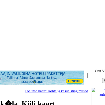
Otsi V
Loe info kaardi kohta ja kasutustingimused
.
�la, Kiili kaart