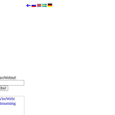
iroWebist!