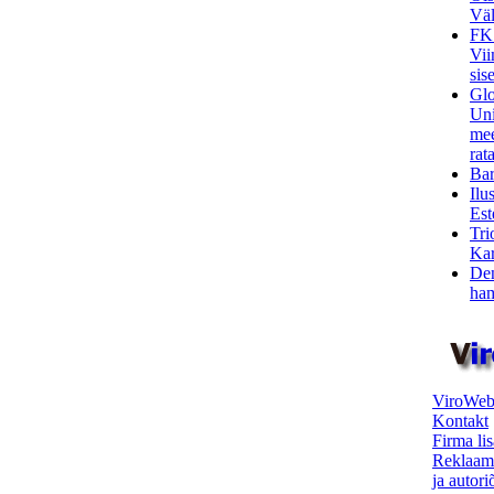
Väl
FK
Vii
sis
Glo
Uni
mee
rata
Bar
Ilu
Est
Tri
Kar
Den
ham
ViroWeb
Kontakt
Firma li
Reklaam
ja autor