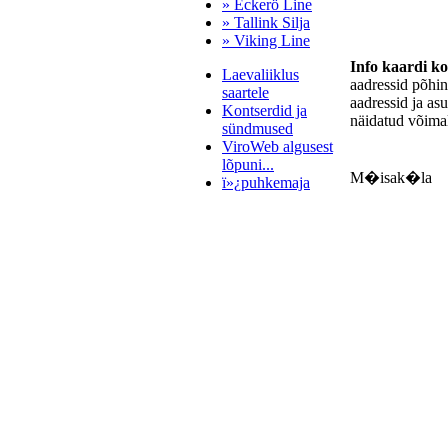
» Eckerö Line
» Tallink Silja
» Viking Line
Info kaardi k
Laevaliiklus
aadressid põhi
saartele
aadressid ja as
Kontserdid ja
näidatud võimal
sündmused
ViroWeb algusest
lõpuni...
M�isak�la
ï»¿puhkemaja
Pärnu majoitus
huoneisto.eu