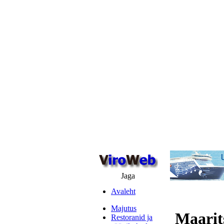
Jaga
Avaleht
Majutus
Maarit
Restoranid ja