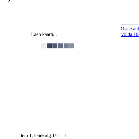
Osale au
Laen kaarti...
võida 10
leiti 1, lehekülg 1/1: 1