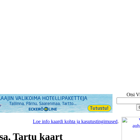
Otsi V
Loe info kaardi kohta ja kasutustingimused
.
sa, Tartu kaart