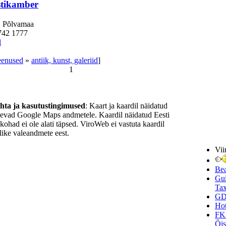
tikamber
, Põlvamaa
742 1777
l
eenused
»
antiik, kunst, galeriid
]
1
ohta ja kasutustingimused
: Kaart ja kaardil näidatud
nevad Google Maps andmetele. Kaardil näidatud Eesti
ukohad ei ole alati täpsed. ViroWeb ei vastuta kaardil
ike valeandmete eest.
Vii
Be
Gui
Tax
GD
Hot
FK
Õi