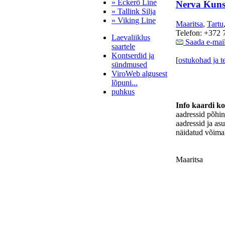
» Eckerö Line
Nerva Kuns
» Tallink Silja
» Viking Line
Maaritsa
,
Tartu
Telefon: +372 
Laevaliiklus
Saada e-mai
saartele
Kontserdid ja
[
ostukohad ja t
sündmused
ViroWeb algusest
lõpuni...
puhkus
Info kaardi k
aadressid põhi
aadressid ja as
Pärnu majoitus
näidatud võimal
huoneisto.eu
Maaritsa