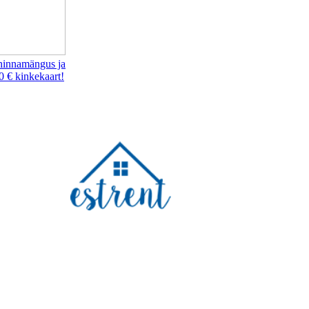
hinnamängus ja
0 € kinkekaart!