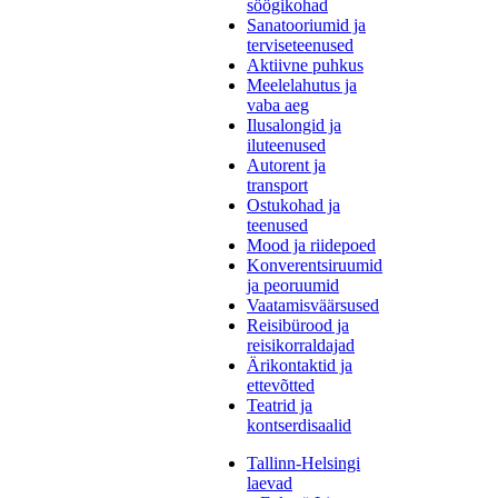
söögikohad
Sanatooriumid ja
terviseteenused
Aktiivne puhkus
Meelelahutus ja
vaba aeg
Ilusalongid ja
iluteenused
Autorent ja
transport
Ostukohad ja
teenused
Mood ja riidepoed
Konverentsiruumid
ja peoruumid
Vaatamisväärsused
Reisibürood ja
reisikorraldajad
Ärikontaktid ja
ettevõtted
Teatrid ja
kontserdisaalid
Tallinn-Helsingi
laevad