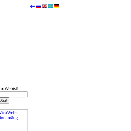
iroWebist!