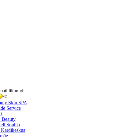
mati liitunud:
auty Skin SPA
de Service
i
 Beauty
ell Sophia
 Kardikeskus
smäe