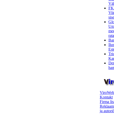
Väl
FK
Vii
sis
Glo
Uni
mee
rata
Bar
Ilu
Est
Tri
Kar
Den
ham
ViroWeb
Kontakt
Firma li
Reklaam
ja autor