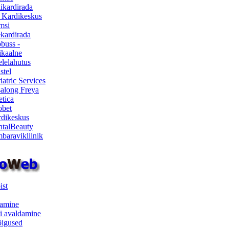
ikardirada
 Kardikeskus
msi
ekardirada
buss -
kaalne
lelahutus
stel
iatric Services
salong Freya
etica
obet
dikeskus
talBeauty
baravikliinik
ist
samine
i avaldamine
iõigused