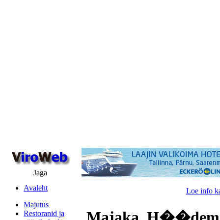
Jaga
Avaleht
Loe info k
Majutus
Majaka, H��demee
Restoranid ja