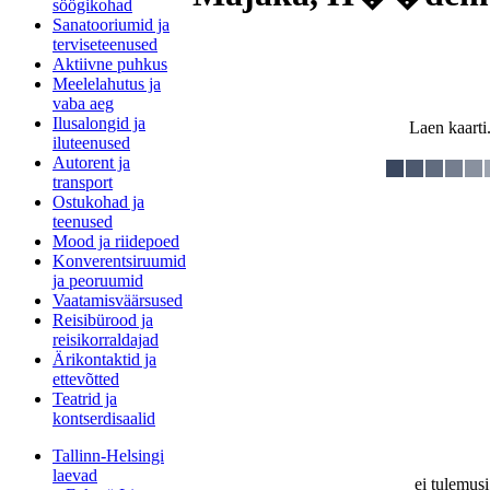
söögikohad
Sanatooriumid ja
terviseteenused
Aktiivne puhkus
Meelelahutus ja
vaba aeg
Ilusalongid ja
Laen kaarti.
iluteenused
Autorent ja
transport
Ostukohad ja
teenused
Mood ja riidepoed
Konverentsiruumid
ja peoruumid
Vaatamisväärsused
Reisibürood ja
reisikorraldajad
Ärikontaktid ja
ettevõtted
Teatrid ja
kontserdisaalid
Tallinn-Helsingi
laevad
ei tulemusi