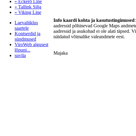
» Eckerö Line
» Tallink Silja
» Viking Line
Info kaardi kohta ja kasutustingimused
Laevaliiklus
aadressid põhinevad Google Maps andmetel
saartele
aadressid ja asukohad ei ole alati täpsed. V
Kontserdid ja
näidatud võimalike valeandmete eest.
sündmused
ViroWeb algusest
lõpuni...
Majaka
suvila
Pärnu majoitus
huoneisto.eu