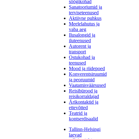
söögikohad
Sanatooriumid ja
terviseteenused
Aktiivne puhkus
Meelelahutus ja
vaba aeg
Ilusalongid ja
iluteenused
Autorent ja
transport
Ostukohad ja
teenused
Mood ja riidepoed
Konverentsiruumid
ja peoruumid
Vaatamisväärsused
Reisibürood ja
reisikorraldajad
Ärikontaktid ja
ettevõtted
Teatrid ja
kontserdisaalid
Tallinn-Helsingi
laevad