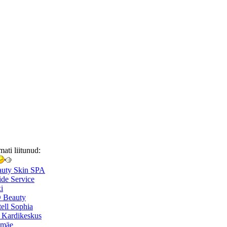
mati liitunud:
auty Skin SPA
de Service
i
 Beauty
ell Sophia
 Kardikeskus
smäe