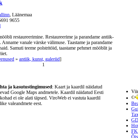
k
llinn
, Läänemaa
5691 9655
l
mööbli restaureerimine. Restaureerime ja parandame antiik-
t. Anname vanale värske välimuse. Taastame ja parandame
naid. Samuti teeme polstritöid, taastame pehmet mööblit ja
iet.
eenused
»
antiik, kunst, galeriid
]
1
ohta ja kasutustingimused
: Kaart ja kaardil näidatud
Vii
nevad Google Maps andmetele. Kaardil näidatud Eesti
ukohad ei ole alati täpsed. ViroWeb ei vastuta kaardil
ike valeandmete eest.
Be
Gui
Tax
GD
Hot
FK
Õi