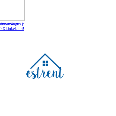
hinnamängus ja
0 € kinkekaart!