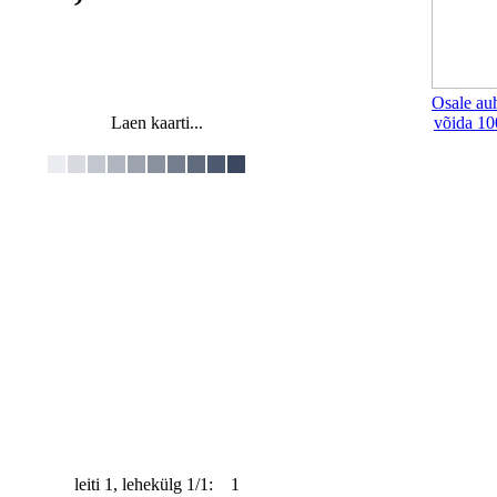
Osale au
Laen kaarti...
võida 10
leiti 1, lehekülg 1/1: 1