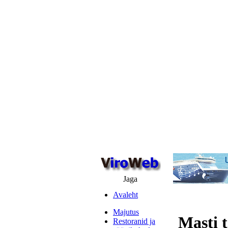
Jaga
Avaleht
Majutus
Masti t
Restoranid ja