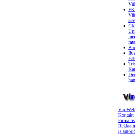
Väl
FK
Vii
sis
Glo
Uni
mee
rata
Bar
Ilu
Est
Tri
Kar
Den
ham
ViroWeb
Kontakt
Firma li
Reklaam
ja autor