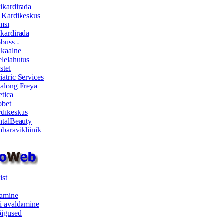
ikardirada
 Kardikeskus
msi
ekardirada
buss -
kaalne
lelahutus
stel
iatric Services
salong Freya
etica
obet
dikeskus
talBeauty
baravikliinik
ist
samine
i avaldamine
iõigused