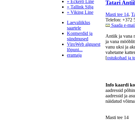
» Eckerö Line
Tatari Antii
» Tallink Silja
» Viking Line
Masti tee 14
,
Ta
Telefon: +372 
Laevaliiklus
Saada e-mai
saartele
Kontserdid ja
Antiik ja vana 
sündmused
ja vana mööbli
ViroWeb algusest
vanu uksi ja ak
lõpuni...
vahetame katteri
eramaja
[
ostukohad ja t
Pärnu majoitus
huoneisto.eu
Info kaardi k
aadressid põhi
aadressid ja as
näidatud võimal
Masti tee 14