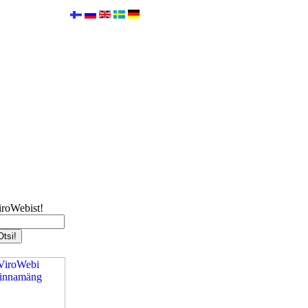
iroWebist!