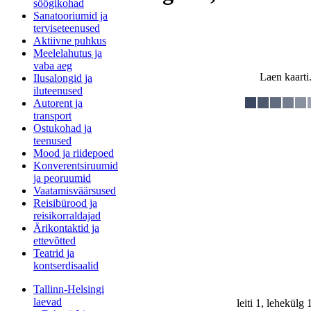
söögikohad
Sanatooriumid ja
terviseteenused
Aktiivne puhkus
Meelelahutus ja
vaba aeg
Laen kaarti.
Ilusalongid ja
iluteenused
Autorent ja
transport
Ostukohad ja
teenused
Mood ja riidepoed
Konverentsiruumid
ja peoruumid
Vaatamisväärsused
Reisibürood ja
reisikorraldajad
Ärikontaktid ja
ettevõtted
Teatrid ja
kontserdisaalid
Tallinn-Helsingi
laevad
leiti 1, lehekülg