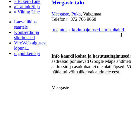
» Eckerö Line
Meegaste talu
» Tallink Silja
» Viking Line
Meegaste
,
Puka
, Valgamaa
Telefon: +372 766 9068
Laevaliiklus
saartele
[
majutus
»
kodumajutused, turismitalud
]
Kontserdid ja
1
sündmused
ViroWeb algusest
lõpuni...
ï»¿puhkemaja
Info kaardi kohta ja kasutustingimused
aadressid põhinevad Google Maps andmetel
aadressid ja asukohad ei ole alati täpsed. V
näidatud võimalike valeandmete eest.
Pärnu majoitus
huoneisto.eu
Meegaste