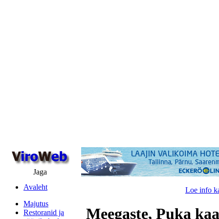
Jaga
Avaleht
Loe info k
Majutus
Meegaste, Puka kaa
Restoranid ja