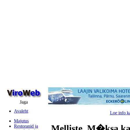
Jaga
Avaleht
Loe info k
Majutus
Melliste, M�ksa ka
Restoranid ja