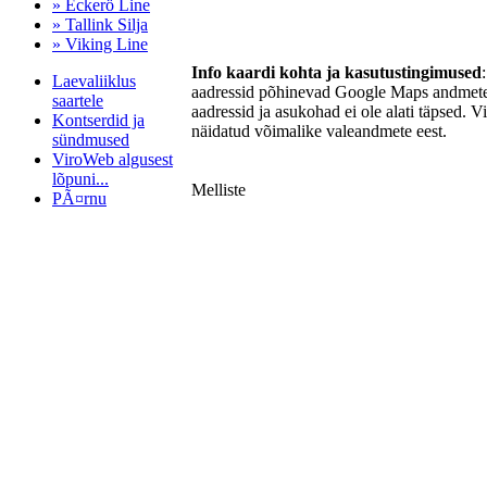
» Eckerö Line
» Tallink Silja
» Viking Line
Info kaardi kohta ja kasutustingimused
Laevaliiklus
aadressid põhinevad Google Maps andmetel
saartele
aadressid ja asukohad ei ole alati täpsed. V
Kontserdid ja
näidatud võimalike valeandmete eest.
sündmused
ViroWeb algusest
lõpuni...
Melliste
PÃ¤rnu
Pärnu majoitus
huoneisto.eu