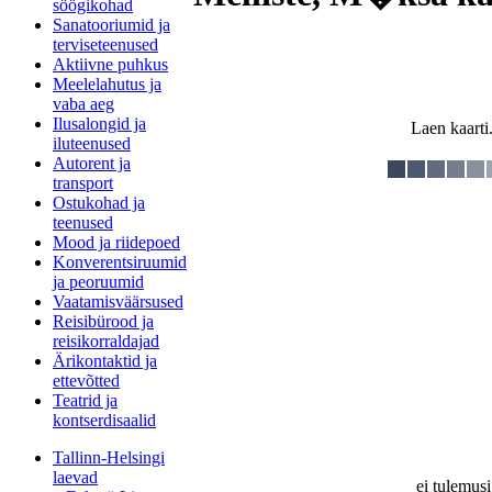
söögikohad
Sanatooriumid ja
terviseteenused
Aktiivne puhkus
Meelelahutus ja
vaba aeg
Ilusalongid ja
Laen kaarti.
iluteenused
Autorent ja
transport
Ostukohad ja
teenused
Mood ja riidepoed
Konverentsiruumid
ja peoruumid
Vaatamisväärsused
Reisibürood ja
reisikorraldajad
Ärikontaktid ja
ettevõtted
Teatrid ja
kontserdisaalid
Tallinn-Helsingi
laevad
ei tulemusi