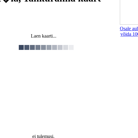
Osale au
võida 10
Laen kaarti...
ei tulemusi.