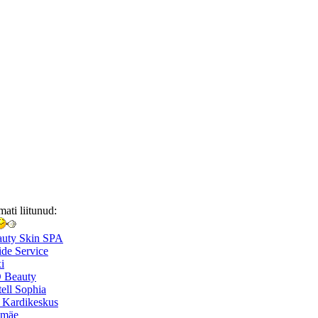
mati liitunud:
auty Skin SPA
de Service
i
 Beauty
ell Sophia
 Kardikeskus
smäe