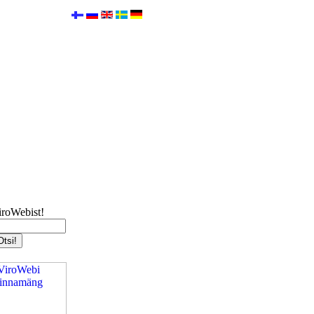
iroWebist!