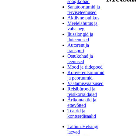
söögikohad
Sanatooriumid ja
terviseteenused
Aktiivne puhkus
Meelelahutus ja
vaba aeg
Ilusalongid ja
iluteenused
Autorent ja
transport
Ostukohad ja
teenused
Mood ja riidepoed
Konverentsiruumid
ja peoruumid
Vaatamisväärsused
Reisibürood ja
reisikorraldajad
Ärikontaktid ja
ettevõtted
Teatrid ja
kontserdisaalid
Tallinn-Helsingi
laevad