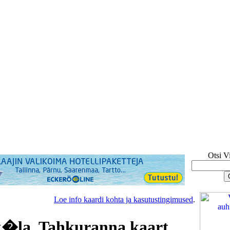
Otsi V
Loe info kaardi kohta ja kasutustingimused
.
�la, Tahkuranna kaart