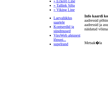
» Eckerö Line
» Tallink Silja
» Viking Line
Info kaardi k
Laevaliiklus
aadressid põhi
saartele
aadressid ja as
Kontserdid ja
näidatud võimal
sündmused
ViroWeb algusest
lõpuni...
Metsak�la
supelrand
Pärnu majoitus
huoneisto.eu