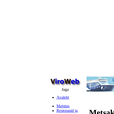
Jaga
Avaleht
Majutus
Metsak
Restoranid ja