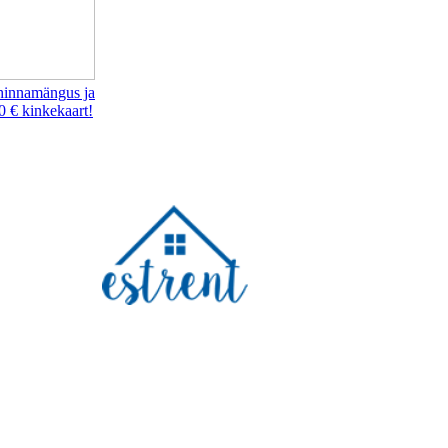
hinnamängus ja
0 € kinkekaart!