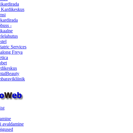
ikardirada
 Kardikeskus
msi
ekardirada
buss -
kaalne
lelahutus
stel
iatric Services
salong Freya
etica
obet
dikeskus
talBeauty
baravikliinik
ist
samine
i avaldamine
iõigused