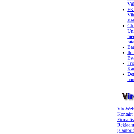
Väl
FK
Vii
sis
Glo
Uni
mee
rata
Bar
Ilu
Est
Tri
Kar
Den
ham
ViroWeb
Kontakt
Firma li
Reklaam
ja autor