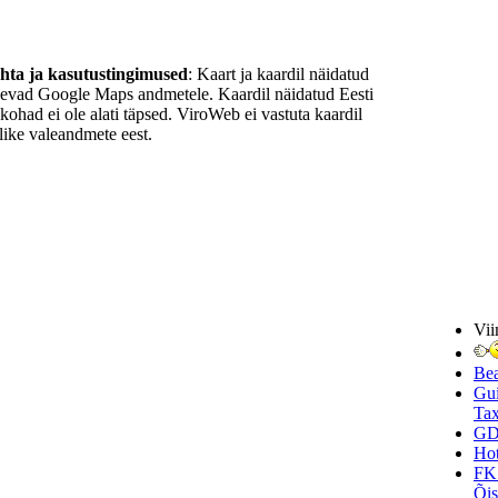
ohta ja kasutustingimused
: Kaart ja kaardil näidatud
nevad Google Maps andmetele. Kaardil näidatud Eesti
ukohad ei ole alati täpsed. ViroWeb ei vastuta kaardil
ike valeandmete eest.
Vii
Be
Gui
Tax
GD
Hot
FK
Õi