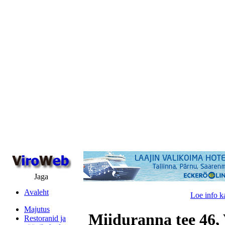
Jaga
Avaleht
Loe info k
Majutus
Miiduranna tee 46, 
Restoranid ja