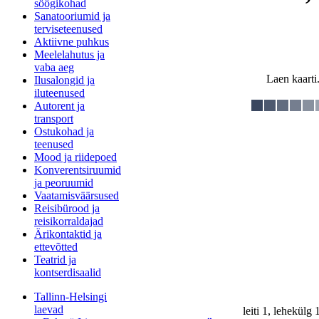
söögikohad
Sanatooriumid ja
terviseteenused
Aktiivne puhkus
Meelelahutus ja
vaba aeg
Laen kaarti.
Ilusalongid ja
iluteenused
Autorent ja
transport
Ostukohad ja
teenused
Mood ja riidepoed
Konverentsiruumid
ja peoruumid
Vaatamisväärsused
Reisibürood ja
reisikorraldajad
Ärikontaktid ja
ettevõtted
Teatrid ja
kontserdisaalid
Tallinn-Helsingi
laevad
leiti 1, lehekülg