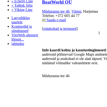
» Eckerö Line
BoatWorld OÜ
» Tallink Silja
» Viking Line
Miiduranna tee 46
,
Viimsi
, Harjumaa
Telefon: +372 605 44 77
Laevaliiklus
Saada e-mail
saartele
Kontserdid ja
[
ostukohad ja teenused
]
sündmused
1
ViroWeb algusest
lõpuni...
jahindus
Info kaardi kohta ja kasutustingimused
aadressid põhinevad Google Maps andmetel
aadressid ja asukohad ei ole alati täpsed. V
Pärnu majoitus
näidatud võimalike valeandmete eest.
huoneisto.eu
Miiduranna tee 46