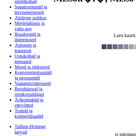
söögikohad
Sanatooriumid ja
terviseteenused
Aktiivne puhkus
Meelelahutus ja
vaba aeg
Ilusalongid ja
Laen kaarti.
iluteenused
Autorent ja
transport
Ostukohad ja
teenused
Mood ja riidepoed
Konverentsiruumid
ja peoruumid
Vaatamisväärsused
Reisibürood ja
reisikorraldajad
Ärikontaktid ja
ettevõtted
Teatrid ja
kontserdisaalid
Tallinn-Helsingi
laevad
ei tulemusi