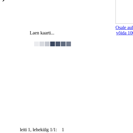
Osale au
Laen kaarti...
võida 10
leiti 1, lehekülg 1/1: 1