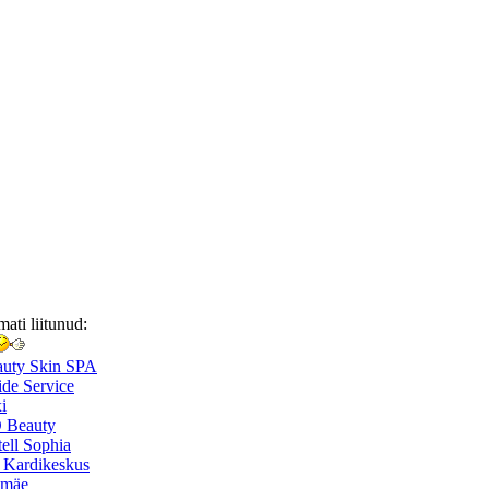
mati liitunud:
auty Skin SPA
de Service
i
 Beauty
ell Sophia
 Kardikeskus
smäe