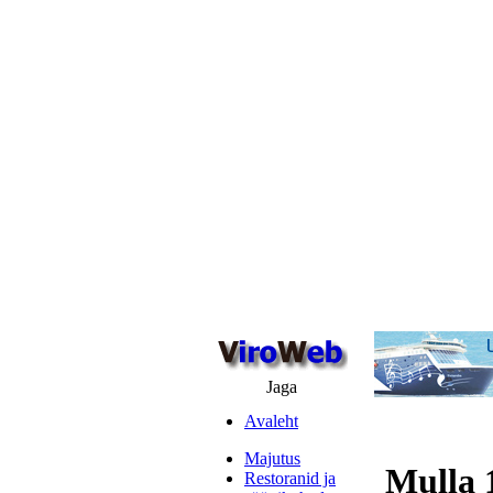
Jaga
Avaleht
Majutus
Mulla 1
Restoranid ja