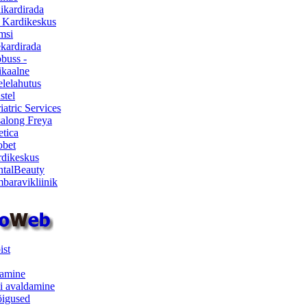
ikardirada
 Kardikeskus
msi
ekardirada
buss -
kaalne
lelahutus
stel
iatric Services
salong Freya
etica
obet
dikeskus
talBeauty
baravikliinik
ist
samine
i avaldamine
iõigused