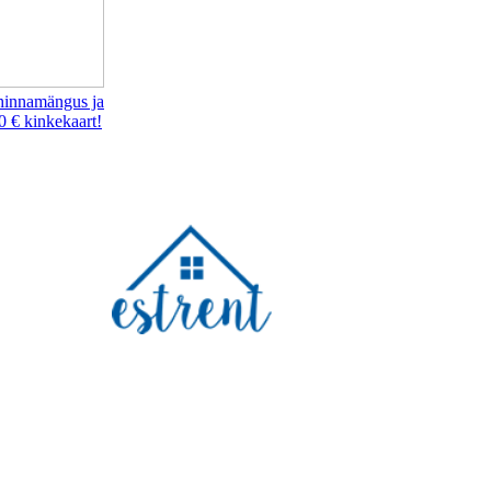
hinnamängus ja
0 € kinkekaart!