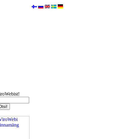
iroWebist!