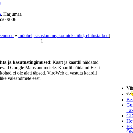
a
n
, Harjumaa
650 9006
l
eenused
»
mööbel, sisustamine, kodutekstiilid, ehitustarbed
]
1
ohta ja kasutustingimused
: Kaart ja kaardil näidatud
nevad Google Maps andmetele. Kaardil näidatud Eesti
ukohad ei ole alati täpsed. ViroWeb ei vastuta kaardil
ike valeandmete eest.
Vii
Be
Gui
Tax
GD
Hot
FK
Õi