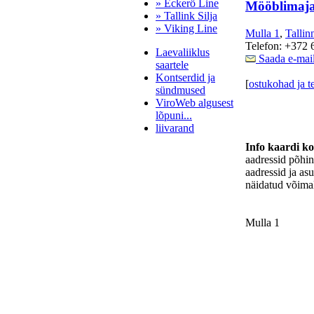
» Eckerö Line
Mööblimaj
» Tallink Silja
» Viking Line
Mulla 1
,
Tallin
Telefon: +372 
Laevaliiklus
Saada e-mai
saartele
Kontserdid ja
[
ostukohad ja t
sündmused
ViroWeb algusest
lõpuni...
liivarand
Info kaardi k
aadressid põhi
aadressid ja as
Pärnu majoitus
näidatud võimal
huoneisto.eu
Mulla 1