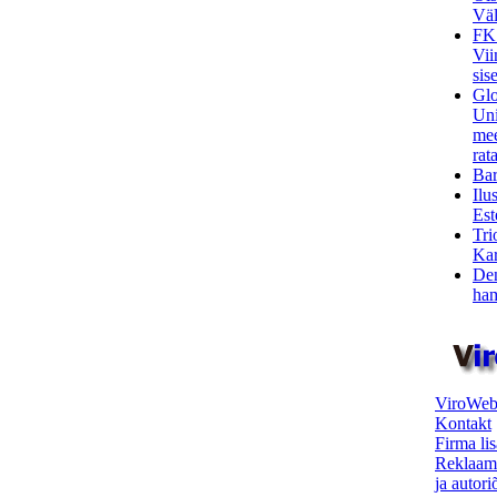
Väl
FK
Vii
sis
Glo
Uni
mee
rata
Bar
Ilu
Est
Tri
Kar
Den
ham
ViroWeb
Kontakt
Firma li
Reklaam
ja autor