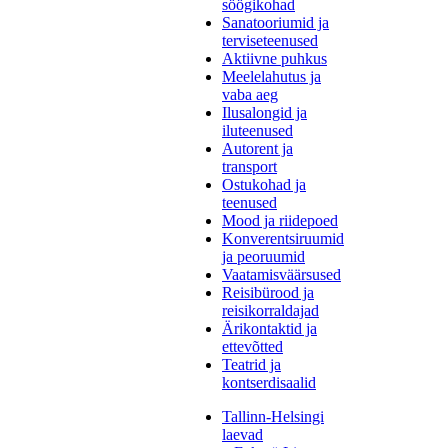
söögikohad
Sanatooriumid ja
terviseteenused
Aktiivne puhkus
Meelelahutus ja
vaba aeg
Ilusalongid ja
iluteenused
Autorent ja
transport
Ostukohad ja
teenused
Mood ja riidepoed
Konverentsiruumid
ja peoruumid
Vaatamisväärsused
Reisibürood ja
reisikorraldajad
Ärikontaktid ja
ettevõtted
Teatrid ja
kontserdisaalid
Tallinn-Helsingi
laevad