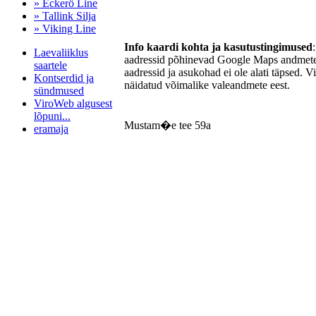
» Eckerö Line
» Tallink Silja
» Viking Line
Info kaardi kohta ja kasutustingimused
Laevaliiklus
aadressid põhinevad Google Maps andmetel
saartele
aadressid ja asukohad ei ole alati täpsed. V
Kontserdid ja
näidatud võimalike valeandmete eest.
sündmused
ViroWeb algusest
lõpuni...
Mustam�e tee 59a
eramaja
Pärnu majoitus
huoneisto.eu