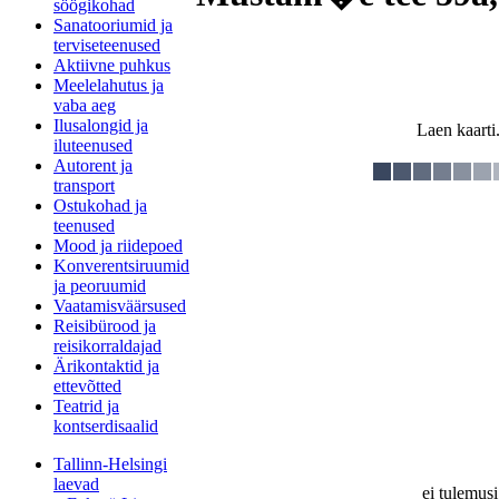
söögikohad
Sanatooriumid ja
terviseteenused
Aktiivne puhkus
Meelelahutus ja
vaba aeg
Ilusalongid ja
Laen kaarti.
iluteenused
Autorent ja
transport
Ostukohad ja
teenused
Mood ja riidepoed
Konverentsiruumid
ja peoruumid
Vaatamisväärsused
Reisibürood ja
reisikorraldajad
Ärikontaktid ja
ettevõtted
Teatrid ja
kontserdisaalid
Tallinn-Helsingi
laevad
ei tulemusi