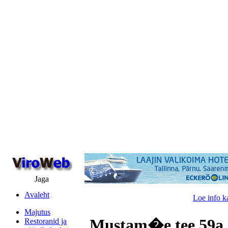
Jaga
Avaleht
Loe info k
Majutus
Mustam�e tee 59a, 
Restoranid ja