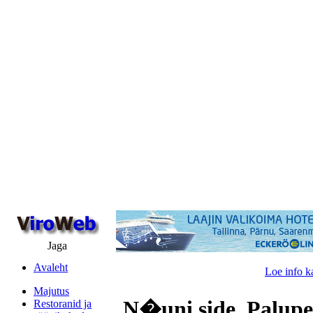
Jaga
Avaleht
Loe info k
Majutus
N�uni side, Palupe
Restoranid ja