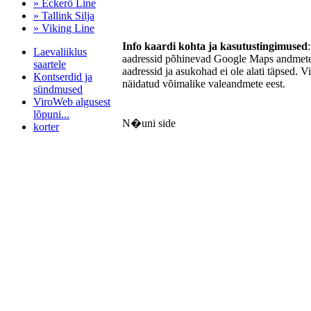
» Eckerö Line
» Tallink Silja
» Viking Line
Info kaardi kohta ja kasutustingimused
Laevaliiklus
aadressid põhinevad Google Maps andmetel
saartele
aadressid ja asukohad ei ole alati täpsed. V
Kontserdid ja
näidatud võimalike valeandmete eest.
sündmused
ViroWeb algusest
lõpuni...
N�uni side
korter
Pärnu majoitus
huoneisto.eu