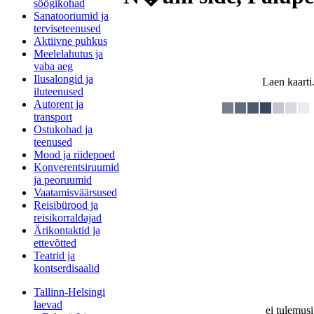
söögikohad
Sanatooriumid ja
terviseteenused
Aktiivne puhkus
Meelelahutus ja
vaba aeg
Ilusalongid ja
Laen kaarti.
iluteenused
Autorent ja
transport
Ostukohad ja
teenused
Mood ja riidepoed
Konverentsiruumid
ja peoruumid
Vaatamisväärsused
Reisibürood ja
reisikorraldajad
Ärikontaktid ja
ettevõtted
Teatrid ja
kontserdisaalid
Tallinn-Helsingi
laevad
ei tulemusi