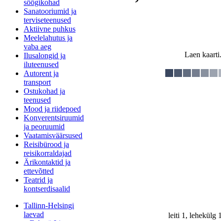
söögikohad
Sanatooriumid ja
terviseteenused
Aktiivne puhkus
Meelelahutus ja
vaba aeg
Laen kaarti.
Ilusalongid ja
iluteenused
Autorent ja
transport
Ostukohad ja
teenused
Mood ja riidepoed
Konverentsiruumid
ja peoruumid
Vaatamisväärsused
Reisibürood ja
reisikorraldajad
Ärikontaktid ja
ettevõtted
Teatrid ja
kontserdisaalid
Tallinn-Helsingi
laevad
leiti 1, lehekülg