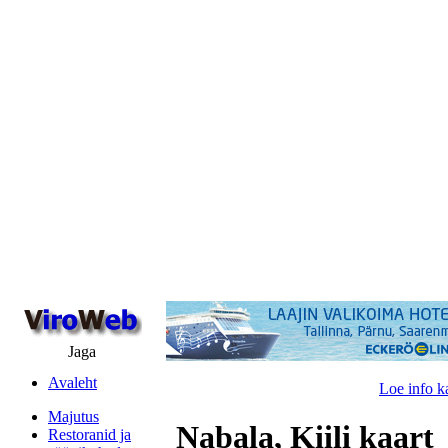
Jaga
Avaleht
Loe info k
Majutus
Nabala, Kiili kaart
Restoranid ja