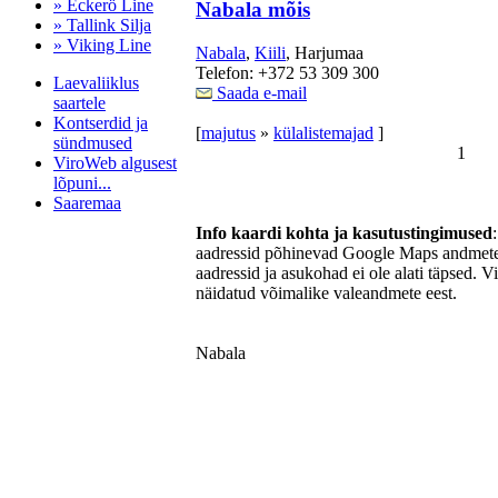
» Eckerö Line
Nabala mõis
» Tallink Silja
» Viking Line
Nabala
,
Kiili
, Harjumaa
Telefon: +372 53 309 300
Laevaliiklus
Saada e-mail
saartele
Kontserdid ja
[
majutus
»
külalistemajad
]
sündmused
1
ViroWeb algusest
lõpuni...
Saaremaa
Info kaardi kohta ja kasutustingimused
aadressid põhinevad Google Maps andmetel
aadressid ja asukohad ei ole alati täpsed. V
Pärnu majoitus
näidatud võimalike valeandmete eest.
huoneisto.eu
Nabala