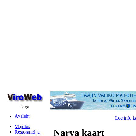
Jaga
Avaleht
Loe info k
Majutus
Narva kaart
Restoranid ja