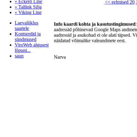
» Eckerö Line
<< eelmised 20
» Tallink Silja
» Viking Line
Laevaliiklus
Info kaardi kohta ja kasutustingimused
saartele
aadressid põhinevad Google Maps andmetel
Kontserdid ja
aadressid ja asukohad ei ole alati täpsed. V
sündmused
näidatud võimalike valeandmete eest.
ViroWeb algusest
lõpuni...
saun
Narva
Pärnu majoitus
huoneisto.eu