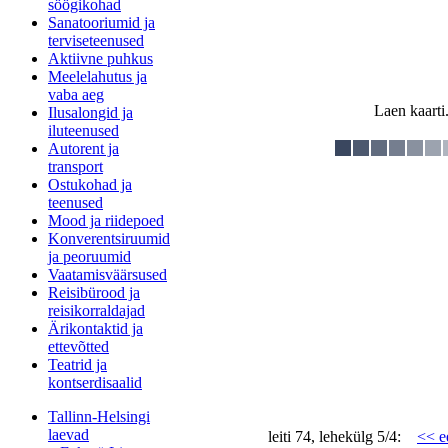
söögikohad
Sanatooriumid ja
terviseteenused
Aktiivne puhkus
Meelelahutus ja
vaba aeg
Laen kaarti.
Ilusalongid ja
iluteenused
Autorent ja
transport
Ostukohad ja
teenused
Mood ja riidepoed
Konverentsiruumid
ja peoruumid
Vaatamisväärsused
Reisibürood ja
reisikorraldajad
Ärikontaktid ja
ettevõtted
Teatrid ja
kontserdisaalid
Tallinn-Helsingi
laevad
leiti 74, lehekülg 5/4:
<< e